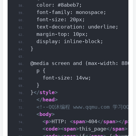
  color: #8abeb7;
  font-family: monospace;
  font-size: 20px;
  text-decoration: underline;
  margin-top: 10px;
  display: inline-block;
}
@media screen and (max-width: 880p
  p {
    font-size: 14vw;
  }
}
</
style
>
</
head
>
<!--QQ沐编程 www.qqmu.com 学习QQ群：2
<
body
>
<
p
>
HTTP: 
<
span
>
404
</
span
>
</
p
>
<
code
>
<
span
>
this_page
</
span
>
.
<