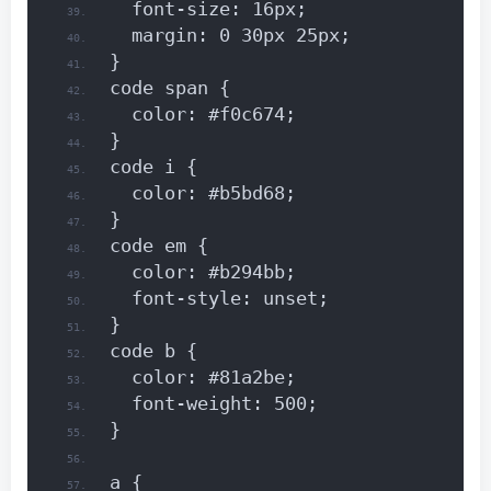
  font-size: 16px;
  margin: 0 30px 25px;
}
code span {
  color: #f0c674;
}
code i {
  color: #b5bd68;
}
code em {
  color: #b294bb;
  font-style: unset;
}
code b {
  color: #81a2be;
  font-weight: 500;
}
a {