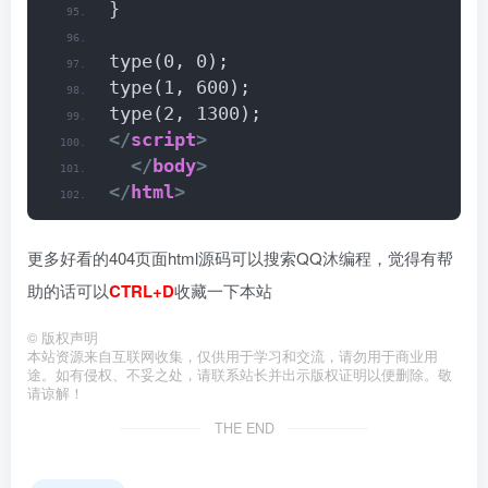
}
type(0, 0);
type(1, 600);
type(2, 1300);
</
script
>
</
body
>
</
html
>
更多好看的404页面html源码可以搜索QQ沐编程，觉得有帮
助的话可以
CTRL+D
收藏一下本站
©
版权声明
本站资源来自互联网收集，仅供用于学习和交流，请勿用于商业用
途。如有侵权、不妥之处，请联系站长并出示版权证明以便删除。敬
请谅解！
THE END