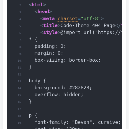
<
html
>
<
head
>
<
meta
charset
=
"utf-8"
>
<
title
>
Code-Theme 404 Page
</
ti
<
style
>
@import url("https://fo
* {
  padding: 0;
  margin: 0;
  box-sizing: border-box;
}
body {
  background: #282828;
  overflow: hidden;
}
p {
  font-family: "Bevan", cursive;