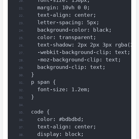
  font-size: 130px;
  margin: 10vh 0 0;
  text-align: center;
  letter-spacing: 5px;
  background-color: black;
  color: transparent;
  text-shadow: 2px 2px 3px rgba(25
  -webkit-background-clip: text;
  -moz-background-clip: text;
  background-clip: text;
}
p span {
  font-size: 1.2em;
}
code {
  color: #bdbdbd;
  text-align: center;
  display: block;