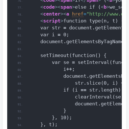
<
code
>
<
span
>
if
</
span
>
 (
<
b
>
you_
<
code
>
<
span
>
else if (
<
b
>
we_scr
<
center
>
<
a
href
=
"http://www.qq
<
script
>
function type(n, t) {
    var str = document.getElements
    var i = 0;
    document.getElementsByTagName(
    setTimeout(function() {
        var se = setInterval(funct
            i++;
            document.getElementsBy
                str.slice(0, i) + 
            if (i == str.length) {
                clearInterval(se);
                document.getElemen
            }
        }, 10);
    }, t);