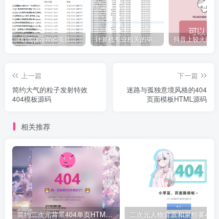
161套javaWeb项目源码免费分享
计算机专业相关的毕业设计论文合集免费下载
上一篇
下一篇
简约大气的粒子发射特效
迷路与孤独意境风格的404
404模板源码
页面模板HTML源码
相关推荐
简约二次元背景404单页HTML源码
二次元人物背景