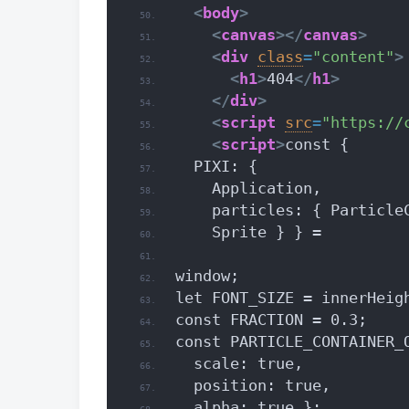
<
body
>
<
canvas
>
</
canvas
>
<
div
class
=
"content"
>
<
h1
>
404
</
h1
>
</
div
>
<
script
src
=
"https://
<
script
>
const {
  PIXI: {
    Application,
    particles: { Particle
    Sprite } } =
window;
let FONT_SIZE = innerHeig
const FRACTION = 0.3;
const PARTICLE_CONTAINER_
  scale: true,
  position: true,
  alpha: true };