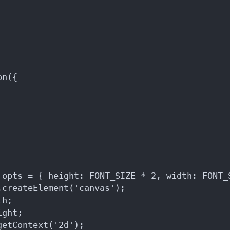
on({
 opts = { height: FONT_SIZE * 2, width: FONT_
.createElement('canvas');
th;
ight;
getContext('2d');