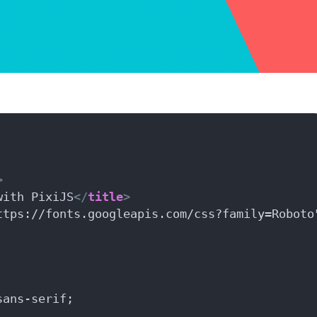
>
with PixiJS
</
title
>
ttps://fonts.googleapis.com/css?family=Roboto
sans-serif;