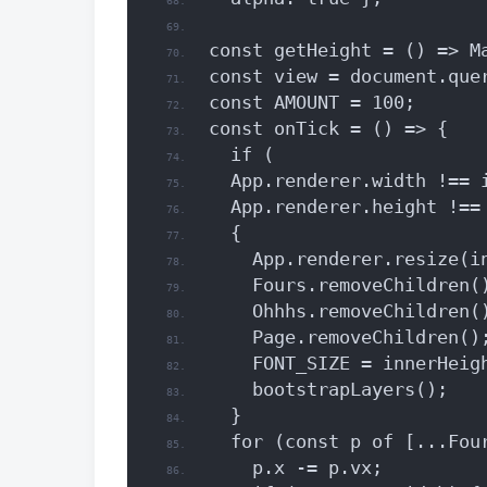
const getHeight = () => M
const view = document.que
const AMOUNT = 100;
const onTick = () => {
  if (
  App.renderer.width !== 
  App.renderer.height !==
  {
    App.renderer.resize(i
    Fours.removeChildren(
    Ohhhs.removeChildren(
    Page.removeChildren()
    FONT_SIZE = innerHeig
    bootstrapLayers();
  }
  for (const p of [...Fou
    p.x -= p.vx;