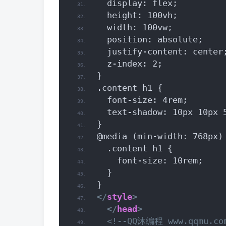
  display: flex;
  height: 100vh;
  width: 100vw;
  position: absolute;
  justify-content: center
  z-index: 2;
}
.content h1 {
  font-size: 4rem;
  text-shadow: 10px 10px 
}
@media (min-width: 768px)
  .content h1 {
    font-size: 10rem;
  }
}
</
style
>
</
head
>
<!--QQ沐编程 www.qqmu.co