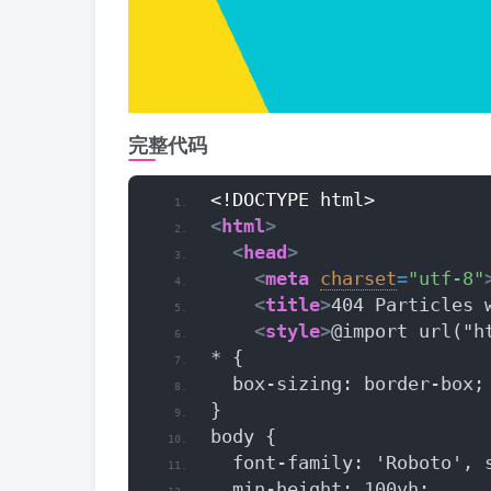
完整代码
<!DOCTYPE html>
<
html
>
<
head
>
<
meta
charset
=
"utf-8"
<
title
>
404 Particles 
<
style
>
@import url("h
* {
  box-sizing: border-box;
}
body {
  font-family: 'Roboto', 
  min-height: 100vh;