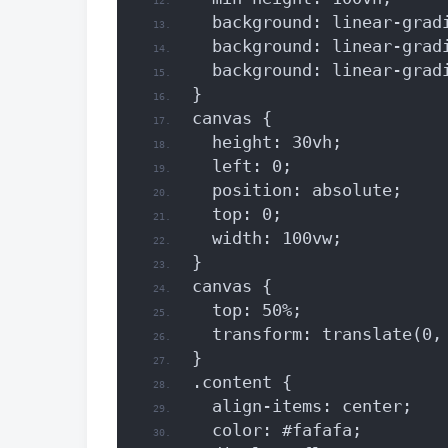
  background: linear-grad
  background: linear-grad
  background: linear-grad
}
canvas {
  height: 30vh;
  left: 0;
  position: absolute;
  top: 0;
  width: 100vw;
}
canvas {
  top: 50%;
  transform: translate(0,
}
.content {
  align-items: center;
  color: #fafafa;