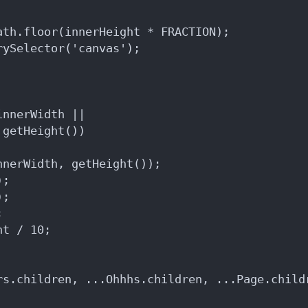
ath.floor(innerHeight * FRACTION);
rySelector('canvas');
innerWidth ||
 getHeight())
nnerWidth, getHeight());
);
);
;
ht / 10;
rs.children, ...Ohhhs.children, ...Page.child