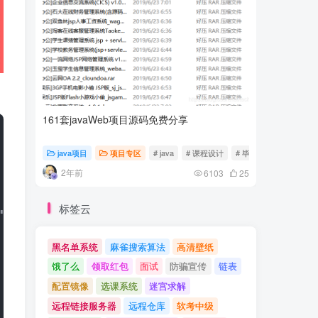
161套javaWeb项目源码免费分享
计算机专
java项目
项目专区
# java
# 课程设计
# 毕业设计
随心随
2年前
2年前
6103
25
标签云
");
黑名单系统
麻雀搜索算法
高清壁纸
饿了么
领取红包
面试
防骗宣传
链表
配置镜像
选课系统
迷宫求解
远程链接服务器
远程仓库
软考中级