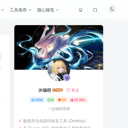
工具推荐
随心随笔
沐编程
关注
大
2095
0
25
33.9W+
一起编程摇摆
数据库信创源码改造工具 (Desktop)