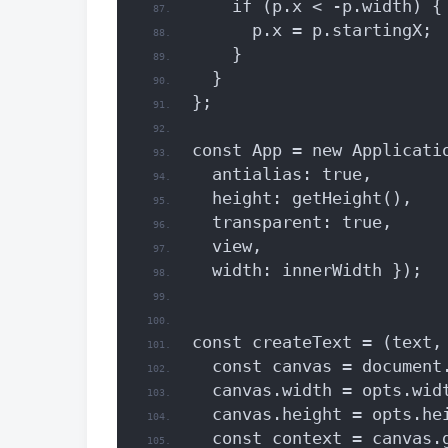
    if (p.x < -p.width) {
      p.x = p.startingX;
    }
  }
};
const App = new Applicati
  antialias: true,
  height: getHeight(),
  transparent: true,
  view,
  width: innerWidth });
const createText = (text,
  const canvas = document
  canvas.width = opts.wid
  canvas.height = opts.he
  const context = canvas.