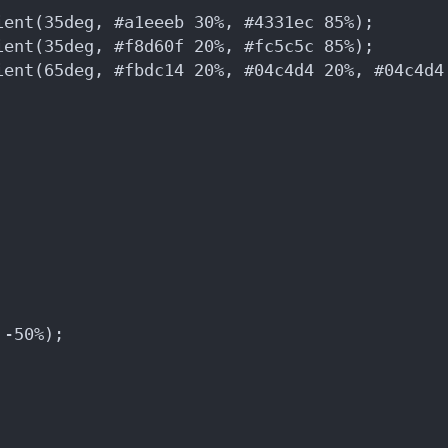
ient(35deg, #a1eeeb 30%, #4331ec 85%);
ient(35deg, #f8d60f 20%, #fc5c5c 85%);
ient(65deg, #fbdc14 20%, #04c4d4 20%, #04c4d4
 -50%);