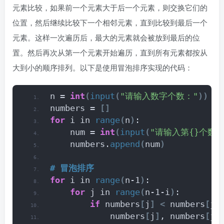
元素比较，如果前一个元素大于后一个元素，则交换它们的
位置，然后继续比较下一个相邻元素，直到比较到最后一个
元素。这样一次遍历后，最大的元素就会被放到最后的位
置。然后再次从第一个元素开始遍历，直到所有元素都按从
大到小的顺序排列。以下是使用冒泡排序实现的代码：
n = 
int
(
input
(
"请输入数字个数："
))
numbers = 
[]
for
 i in 
range
(
n
)
:
    num = 
int
(
input
(
"请输入第{}个数字
    numbers.
append
(
num
)
# 冒泡排序
for
 i in 
range
(
n-1
)
:
for
 j in 
range
(
n-1-i
)
:
if
 numbers
[
j
]
<
 numbers
[
j+
            numbers
[
j
]
, numbers
[
j+