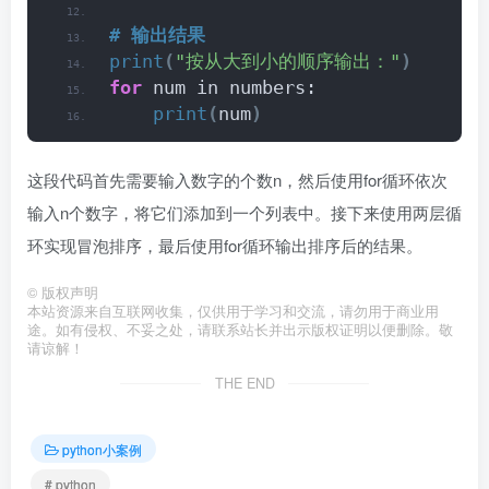
# 输出结果
print
(
"按从大到小的顺序输出："
)
for
 num in numbers:
print
(
num
)
这段代码首先需要输入数字的个数n，然后使用for循环依次
输入n个数字，将它们添加到一个列表中。接下来使用两层循
环实现冒泡排序，最后使用for循环输出排序后的结果。
©
版权声明
本站资源来自互联网收集，仅供用于学习和交流，请勿用于商业用
途。如有侵权、不妥之处，请联系站长并出示版权证明以便删除。敬
请谅解！
THE END
python小案例
# python