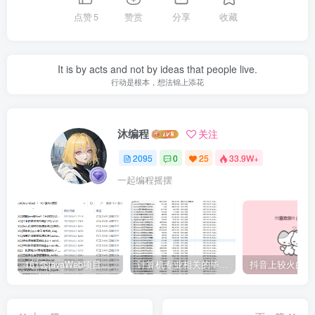
点赞
5
赞赏
分享
收藏
It is by acts and not by ideas that people live.
行动是根本，想法锦上添花
沐编程
关注
2095
0
25
33.9W+
一起编程摇摆
161套javaWeb项目源码免费分享
计算机专业相关的毕业设计论文合集免费下载