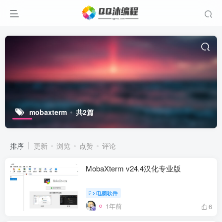
mobaxterm
共2篇
排序
更新
浏览
点赞
评论
MobaXterm v24.4汉化专业版
电脑软件
1年前
6