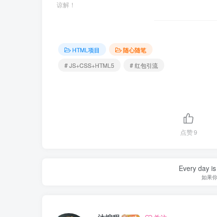
谅解！
HTML项目
随心随笔
# JS+CSS+HTML5
# 红包引流
点赞
9
Every day is 
如果