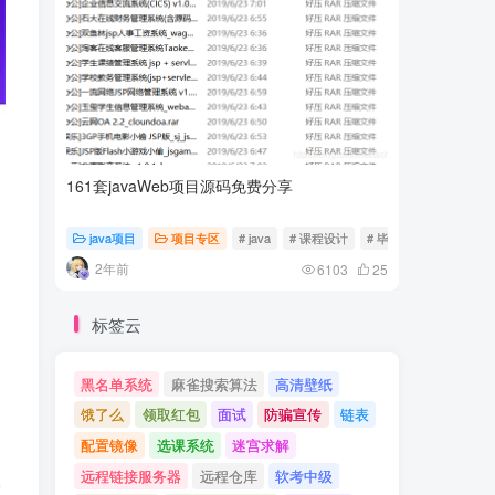
161套javaWeb项目源码免费分享
计算机专
java项目
项目专区
# java
# 课程设计
# 毕业设计
随心随
2年前
2年前
6103
25
标签云
黑名单系统
麻雀搜索算法
高清壁纸
饿了么
领取红包
面试
防骗宣传
链表
配置镜像
选课系统
迷宫求解
远程链接服务器
远程仓库
软考中级
请