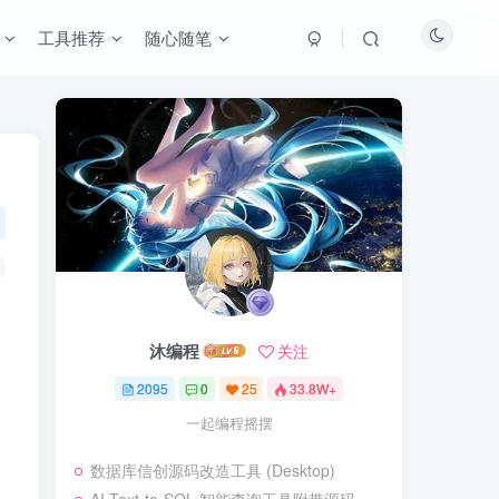
工具推荐
随心随笔
沐编程
关注
2095
0
25
33.8W+
一起编程摇摆
数据库信创源码改造工具 (Desktop)