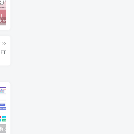
抖音上较火的“可以成为我的恋人吗”HTML源码
javaweb+C+asp毕业设计项目合集免费下载
javaWeb毕业设计项目完整源码附带论文合集免费下载
篇
PT
免费VIP视频解析系统HTML源码
本站第一篇：QQ沐编程启航