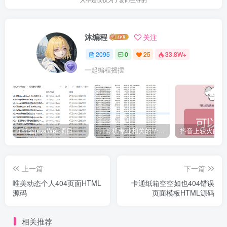
沐编程
关注
2095
0
25
33.8W+
一起编程摇摆
161套javaWeb项目源码免费分享
计算机专业相关的毕业设计论文合集免费下载
上一篇
下一篇
唯美动态个人404页面HTML
卡通纸箱空空如也404错误
源码
页面模板HTML源码
相关推荐