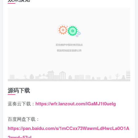
源码下载
蓝奏云下载：
https://wfr.lanzout.com/iGaMJ1t0uelg
百度网盘下载：
https://pan.baidu.com/s/1mCCxx73WawmLdHwcLa0O1A
?pwd=57ul