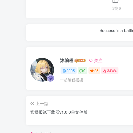
点赞
9
Success is a bat
沐编程
关注
2095
0
25
34W+
一起编程摇摆
上一篇
官媒报纸下载器v1.0.0单文件版