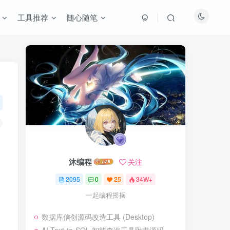
工具推荐
随心随笔
沐编程
关注
2095
0
25
34W+
一起编程摇摆
数据库信创源码改造工具 (Desktop)