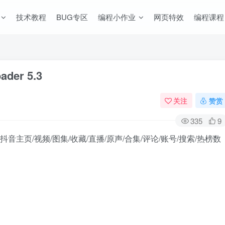
技术教程
BUG专区
编程小作业
网页特效
编程课程
der 5.3
关注
赞赏
335
9
一个抖音主页/视频/图集/收藏/直播/原声/合集/评论/账号/搜索/热榜数