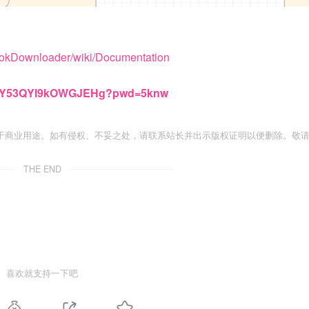
kTokDownloader/wiki/Documentation
PlTpY53QYl9kOWGJEHg?pwd=5knw
于商业用途。如有侵权、不妥之处，请联系站长并出示版权证明以便删除。敬
THE END
喜欢就支持一下吧