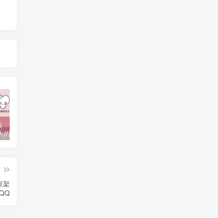
抖音上较火的“可以成为我的恋人吗”HTML源码
javaweb+C+asp毕业设计项目合集免费下载
javaWeb毕业设计项目完整源码附带论文合集免费下载
篇
框架
QQ