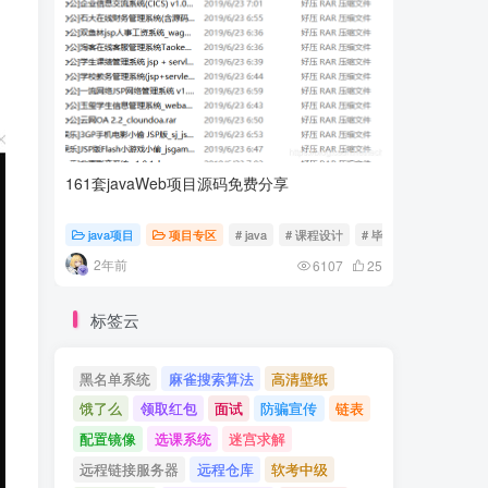
161套javaWeb项目源码免费分享
计算机专
java项目
项目专区
# java
# 课程设计
# 毕业设计
随心随
2年前
2年前
6107
25
标签云
黑名单系统
麻雀搜索算法
高清壁纸
饿了么
领取红包
面试
防骗宣传
链表
配置镜像
选课系统
迷宫求解
远程链接服务器
远程仓库
软考中级