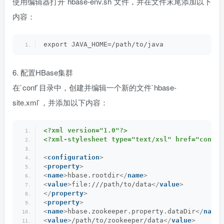
使用编辑器打开`hbase-env.sh`文件，并在文件末尾添加以下
内容：
export JAVA_HOME=/path/to/java
6. 配置HBase集群
在`conf`目录中，创建并编辑一个新的文件`hbase-
site.xml`，并添加以下内容：
<?xml version="1.0"?>
<?xml-stylesheet type="text/xsl" href="config
<
configuration
>
<
property
>
<
name
>
hbase.rootdir
</
name
>
<
value
>
file:///path/to/data
</
value
>
</
property
>
<
property
>
<
name
>
hbase.zookeeper.property.dataDir
</
name
>
<
value
>
/path/to/zookeeper/data
</
value
>