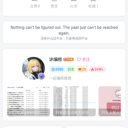
点赞
6
赞赏
分享
收藏
1
Nothing can't be figured out. The past just can't be reached
again.
没有什么过不去，只是再也回不去
沐编程
关注
2095
0
25
34W+
一起编程摇摆
161套javaWeb项目源码免费分享
计算机专业相关的毕业设计论文合集免费下载