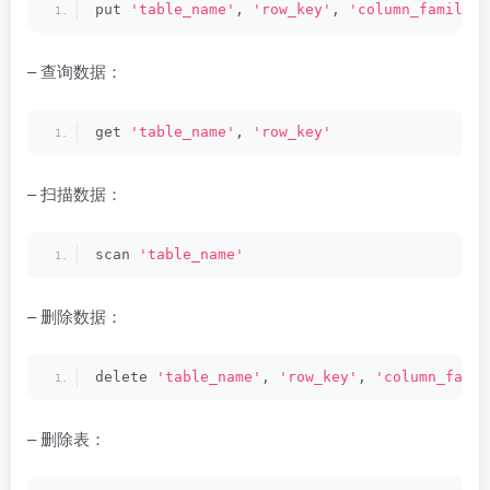
put 
'table_name'
, 
'row_key'
, 
'column_family:c
– 查询数据：
get 
'table_name'
, 
'row_key'
– 扫描数据：
scan 
'table_name'
– 删除数据：
delete 
'table_name'
, 
'row_key'
, 
'column_famil
– 删除表：