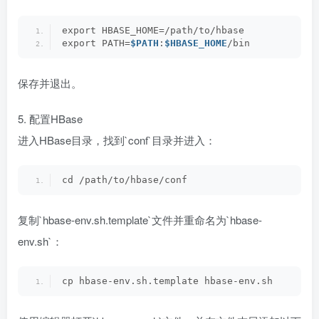
export HBASE_HOME=/path/to/hbase
export PATH=
$PATH
:
$HBASE_HOME
/bin
保存并退出。
5. 配置HBase
进入HBase目录，找到`conf`目录并进入：
cd /path/to/hbase/conf
复制`hbase-env.sh.template`文件并重命名为`hbase-
env.sh`：
cp hbase-env.sh.template hbase-env.sh