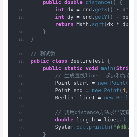
public
double
distance
()
{
int
 dx = end.
getX
()
 - begi
int
 dy = end.
getY
()
 - begi
return
 Math.
sqrt
(
dx * dx +
}
}
// 测试类
public
class
 BeelineTest 
{
public
static
void
main
(
String
 // 生成直线line1，起点和终点
        Point start = 
new
Point
(
2
,
        Point end = 
new
Point
(
4
, 
5
        Beeline line1 = 
new
Beelin
 // 调用distance方法求出该
double
 length = line1.
dist
        System.
out
.
println
(
"直线li
}