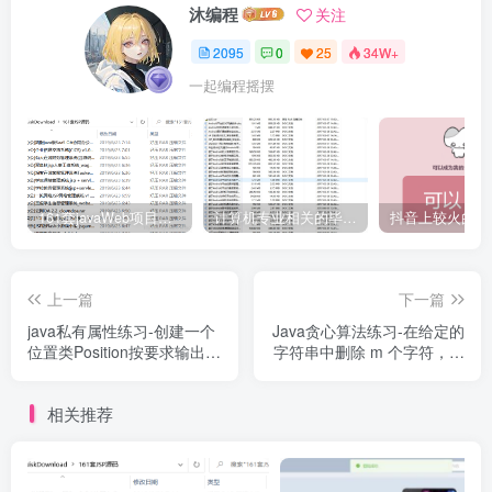
沐编程
关注
2095
0
25
34W+
一起编程摇摆
161套javaWeb项目源码免费分享
计算机专业相关的毕业设计论文合集免费下载
上一篇
下一篇
java私有属性练习-创建一个
Java贪心算法练习-在给定的
位置类Position按要求输出对
字符串中删除 m 个字符，使
应的结果
得剩下的字符串的字典序最
小
相关推荐