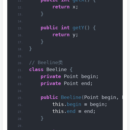
return
 x;
}
public
int
getY
()
{
return
 y;
}
}
// Beeline类
class
 Beeline 
{
private
 Point begin;
private
 Point end;
public
Beeline
(
Point begin, Po
this
.
begin
 = begin;
this
.
end
 = end;
}