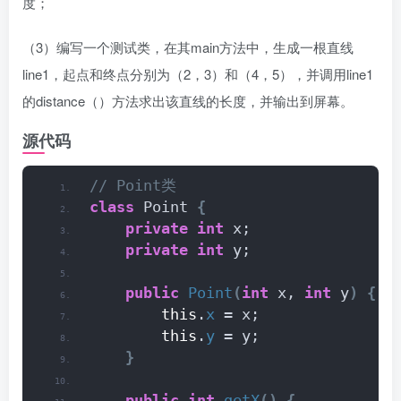
度；
（3）编写一个测试类，在其main方法中，生成一根直线
line1，起点和终点分别为（2，3）和（4，5），并调用line1
的distance（）方法求出该直线的长度，并输出到屏幕。
源代码
// Point类
class
 Point 
{
private
int
 x;
private
int
 y;
public
Point
(
int
 x, 
int
 y
)
{
this
.
x
 = x;
this
.
y
 = y;
}
public
int
getX
()
{