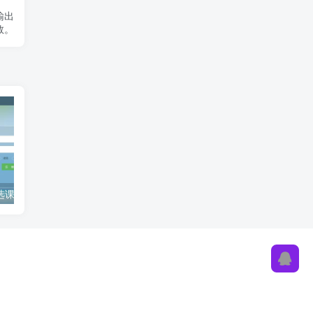
输出
数。
JavaWeb学生选课系统项目源码附带图文和视频部署教程
Spring AI开发MCP Server和MCP Client的详细过程