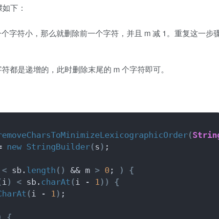
骤如下：
个字符小，那么就删除前一个字符，并且 m 减 1。重复这一步
符都是递增的，此时删除末尾的 m 个字符即可。
removeCharsToMinimizeLexicographicOrder
(
Strin
= 
new
StringBuilder
(
s
)
;
 
<
 sb.
length
()
 && m 
>
0
; 
)
{
(
i
)
<
 sb.
charAt
(
i - 
1
))
{
CharAt
(
i - 
1
)
;
)
{