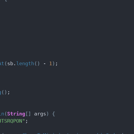
At
(
sb.
length
()
 - 
1
)
;
g
()
;
in
(
String
[]
 args
)
{
UTSRQPON"
;