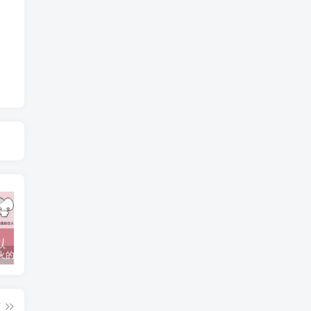
抖音上较火的“可以成为我的恋人吗”HTML源码
javaweb+C+asp毕业设计项目合集免费下载
javaWeb毕业设计项目完整源码附带论文合集免费下载
篇