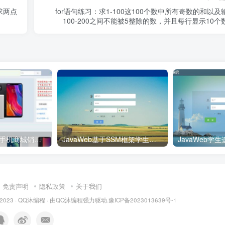
求两点
for语句练习：求1-100这100个数中所有奇数的和以及
100-200之间不能被5整除的数，并且每行显示10个
基于SSM+Vue的手机商城销售系统项目源码附论文
JavaWeb基于SSM框架学生信息管理系统项目完整源码附带部署教程
免责声明
隐私政策
关于我们
 2023 ·
QQ沐编程
· 由
QQ沐编程
强力驱动.
豫ICP备2023013639号-1