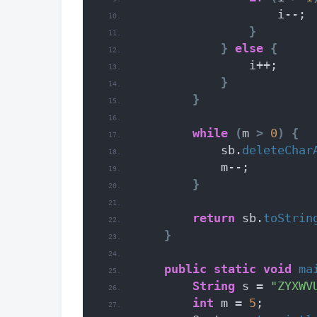
                    i--;
}
}
else
{
                i++;
}
}
while
(
m 
>
0
)
{
            sb.
deleteChar
            m--;
}
return
 sb.
toStrin
}
public
static
void
ma
String
 s = 
"ZYXWV
int
 m = 
5
;