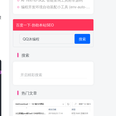
AI Text-to-SQL 智能查询工具附带源码
编程开发环境自动装配小工具 (env-auto-setup)
骤
百度一下-协助本站SEO
搜索
搜索
g
 s, 
int
 m
)
{
开启精彩搜索
热门文章