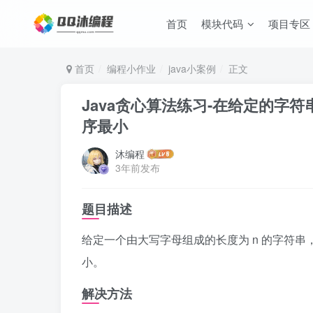
首页
模块代码
项目专区
首页
编程小作业
java小案例
正文
Java贪心算法练习-在给定的字
序最小
沐编程
3年前发布
题目描述
给定一个由大写字母组成的长度为 n 的字符串
小。
解决方法