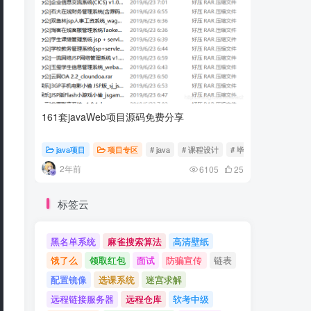
161套javaWeb项目源码免费分享
计算机专
java项目
项目专区
# java
# 课程设计
# 毕业设计
随心随
2年前
2年前
6105
25
标签云
黑名单系统
麻雀搜索算法
高清壁纸
饿了么
领取红包
面试
防骗宣传
链表
配置镜像
选课系统
迷宫求解
远程链接服务器
远程仓库
软考中级