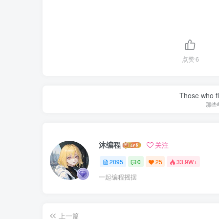
点赞
6
Those who fl
那些
沐编程
关注
2095
0
25
33.9W+
一起编程摇摆
上一篇