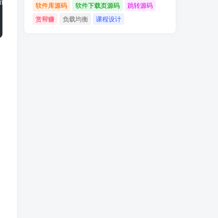
m
))
; 
 // Output: "PON"
软件库源码
软件下载页源码
跳转源码
赏帮赚
负载均衡
课程设计