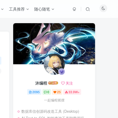
工具推荐
随心随笔
沐编程
关注
2095
0
25
33.9W+
一起编程摇摆
数据库信创源码改造工具 (Desktop)