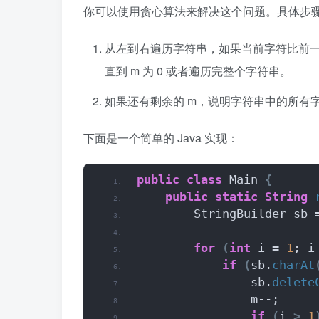
你可以使用贪心算法来解决这个问题。具体步
从左到右遍历字符串，如果当前字符比前一
直到 m 为 0 或者遍历完整个字符串。
如果还有剩余的 m，说明字符串中的所有字
下面是一个简单的 Java 实现：
public
class
 Main 
{
public
static
String
        StringBuilder sb 
for
(
int
 i = 
1
; i
if
(
sb.
charAt
                sb.
delete
                m--;
if
(
i 
>
1