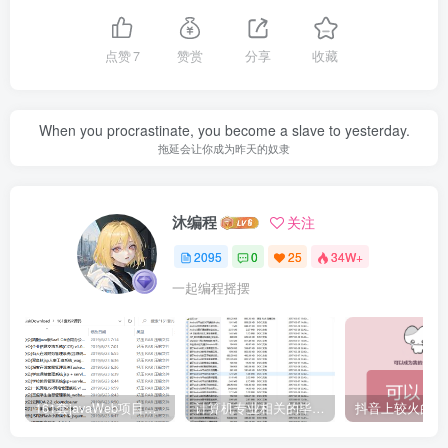
点赞
7
赞赏
分享
收藏
When you procrastinate, you become a slave to yesterday.
拖延会让你成为昨天的奴隶
沐编程
关注
2095
0
25
34W+
一起编程摇摆
161套javaWeb项目源码免费分享
计算机专业相关的毕业设计论文合集免费下载