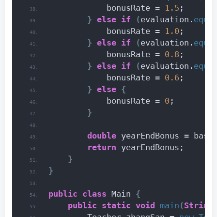
            bonusRate = 
1.5
;
}
else
if
(
evaluation.
equa
            bonusRate = 
1.0
;
}
else
if
(
evaluation.
equa
            bonusRate = 
0.8
;
}
else
if
(
evaluation.
equa
            bonusRate = 
0.6
;
}
else
{
            bonusRate = 
0
;
}
double
 yearEndBonus = basi
return
 yearEndBonus;
}
}
public
class
 Main 
{
public
static
void
main
(
String