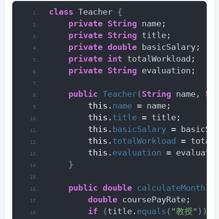
class
 Teacher 
{
private
String
 name;
private
String
 title;
private
double
 basicSalary;
private
int
 totalWorkload;
private
String
 evaluation;
public
Teacher
(
String
 name, 
St
this
.
name
 = name;
this
.
title
 = title;
this
.
basicSalary
 = basicSa
this
.
totalWorkload
 = total
this
.
evaluation
 = evaluati
}
public
double
calculateMonthly
double
 coursePayRate;
if
(
title.
equals
(
"教授"
))
{