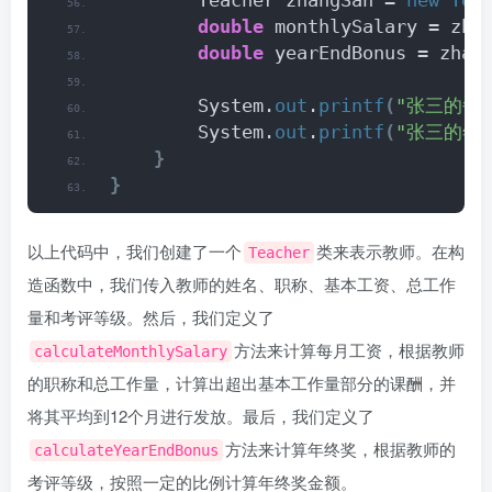
        Teacher zhangSan = 
new
Tea
double
 monthlySalary = zha
double
 yearEndBonus = zhan
        System.
out
.
printf
(
"张三的每月
        System.
out
.
printf
(
"张三的年终
}
}
以上代码中，我们创建了一个
类来表示教师。在构
Teacher
造函数中，我们传入教师的姓名、职称、基本工资、总工作
量和考评等级。然后，我们定义了
方法来计算每月工资，根据教师
calculateMonthlySalary
的职称和总工作量，计算出超出基本工作量部分的课酬，并
将其平均到12个月进行发放。最后，我们定义了
方法来计算年终奖，根据教师的
calculateYearEndBonus
考评等级，按照一定的比例计算年终奖金额。