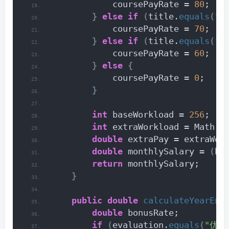
            coursePayRate = 
80
;
}
else
if
(
title.
equals
(
"
            coursePayRate = 
70
;
}
else
if
(
title.
equals
(
"讲
            coursePayRate = 
60
;
}
else
{
            coursePayRate = 
0
;
}
int
 baseWorkload = 
256
;
int
 extraWorkload = Math.
m
double
 extraPay = extraWor
double
 monthlySalary = 
(
ba
return
 monthlySalary;
}
public
double
calculateYearEnd
double
 bonusRate;
if
(
evaluation.
equals
(
"优秀