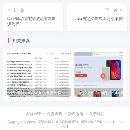
上一篇
下一篇
C++编写程序实现完美方阵
java自定义异常练习小案例
源代码
相关推荐
161套javaWeb项目源码免费分享
基于SSM+Vue的手机商城销售
友链申请
免责声明
隐私政策
关于我们
Copyright © 2023 ·
QQ沐编程
· 由
QQ沐编程
强力驱动.
豫ICP备2023013639
号-1