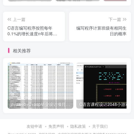
上一篇
下一篇
C语言编写程序按照每年
编写程序计算班级有相同生
0.1%的增长速度n年后将有
日的概率
多少人
相关推荐
javaweb+C+asp毕业设计项目合集免费下载
C
友链申请
免责声明
隐私政策
关于我们