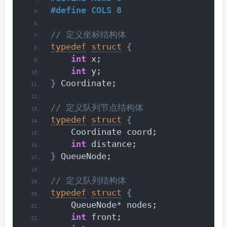
#define COLS 8
// 定义坐标结构体
typedef
struct
{
int
 x;
int
 y;
}
 Coordinate;
// 定义队列节点结构体
typedef
struct
{
    Coordinate coord;
int
 distance;
}
 QueueNode;
// 定义队列结构体
typedef
struct
{
    QueueNode* nodes;
int
 front;