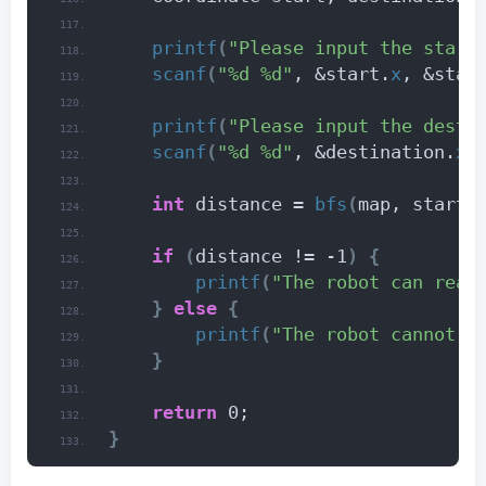
printf
(
"Please input the start
scanf
(
"%d %d"
, &start.
x
, &star
printf
(
"Please input the desti
scanf
(
"%d %d"
, &destination.
x
,
int
 distance = 
bfs
(
map, start,
if
(
distance != -1
)
{
printf
(
"The robot can reac
}
else
{
printf
(
"The robot cannot r
}
return
 0;
}