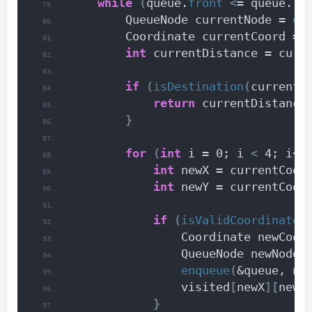
while
(
queue.
front
<
= queue.
re
        QueueNode currentNode = 
de
        Coordinate currentCoord = 
int
 currentDistance = curr
if
(
isDestination
(
currentC
return
 currentDistance
}
for
(
int
 i = 0; i 
<
 4; i++
int
 newX = currentCoor
int
 newY = currentCoor
if
(
isValidCoordinate
(
                Coordinate newCoor
                QueueNode newNode 
enqueue
(
&queue, ne
                visited
[
newX
][
newY
}