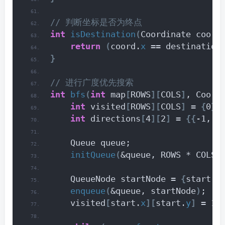
// 判断坐标是否为终点
int
isDestination
(
Coordinate coord
return
(
coord.
x
 == destination
}
// 进行广度优先搜索
int
bfs
(
int
 map
[
ROWS
][
COLS
]
, Coord
int
 visited
[
ROWS
][
COLS
]
 = 
{
0
}
;
int
 directions
[
4
][
2
]
 = 
{{
-1, 0
    Queue queue;
initQueue
(
&queue, ROWS * COLS
)
    QueueNode startNode = 
{
start, 
enqueue
(
&queue, startNode
)
;
    visited
[
start.
x
][
start.
y
]
 = 1;