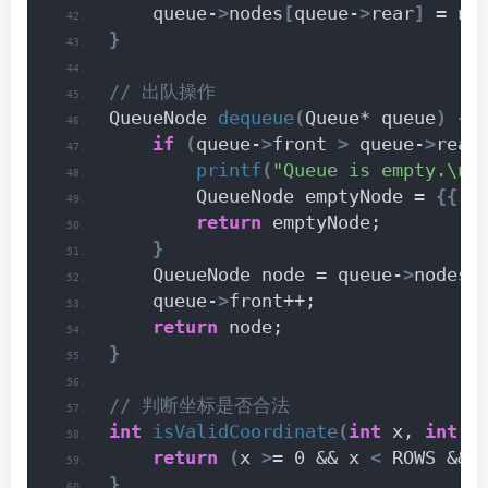
    queue-
>
nodes
[
queue-
>
rear
]
 = no
}
// 出队操作
QueueNode 
dequeue
(
Queue* queue
)
{
if
(
queue-
>
front 
>
 queue-
>
rear
printf
(
"Queue is empty.\n"
        QueueNode emptyNode = 
{{
-1
return
 emptyNode;
}
    QueueNode node = queue-
>
nodes
[
    queue-
>
front++;
return
 node;
}
// 判断坐标是否合法
int
isValidCoordinate
(
int
 x, 
int
 y
return
(
x 
>
= 0 && x 
<
 ROWS && 
}