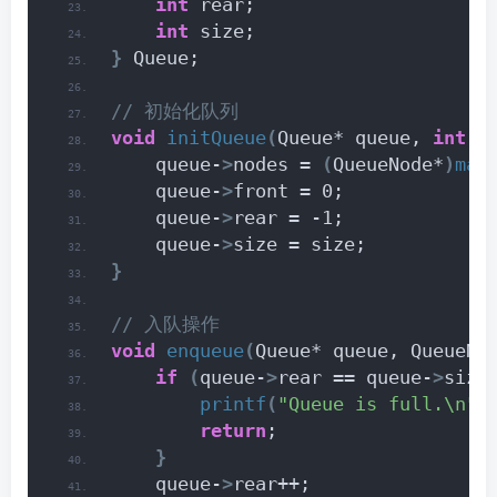
int
 rear;
int
 size;
}
 Queue;
// 初始化队列
void
initQueue
(
Queue* queue, 
int
 s
    queue-
>
nodes = 
(
QueueNode*
)
mal
    queue-
>
front = 0;
    queue-
>
rear = -1;
    queue-
>
size = size;
}
// 入队操作
void
enqueue
(
Queue* queue, QueueNo
if
(
queue-
>
rear == queue-
>
size
printf
(
"Queue is full.\n"
)
return
;
}
    queue-
>
rear++;