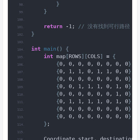
}
}
return
 -1;
 // 没有找到可行路径
}
int
main
()
{
int
 map
[
ROWS
][
COLS
]
 = 
{
{
0, 0, 0, 0, 0, 0, 0, 0
}
,
{
0, 1, 1, 0, 1, 1, 0, 0
}
,
{
0, 0, 0, 0, 0, 0, 0, 0
}
,
{
0, 0, 1, 1, 1, 0, 1, 0
}
,
{
0, 0, 0, 0, 0, 0, 1, 0
}
,
{
0, 1, 1, 1, 1, 0, 1, 0
}
,
{
0, 0, 0, 0, 0, 0, 0, 0
}
,
{
0, 0, 0, 0, 0, 0, 0, 0
}
}
;
    Coordinate start, destination;