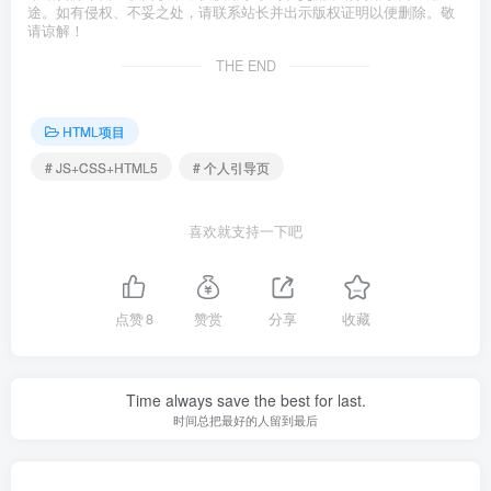
途。如有侵权、不妥之处，请联系站长并出示版权证明以便删除。敬
请谅解！
THE END
HTML项目
# JS+CSS+HTML5
# 个人引导页
喜欢就支持一下吧
点赞
8
赞赏
分享
收藏
Time always save the best for last.
时间总把最好的人留到最后