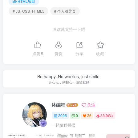
HTML项目
# JS+CSS+HTML5
# 个人引导页
喜欢就支持一下吧
点赞
5
赞赏
分享
收藏
Be happy. No worries, just smile.
开心点，别担心，微笑就好
沐编程
关注
2095
0
25
33.9W+
一起编程摇摆