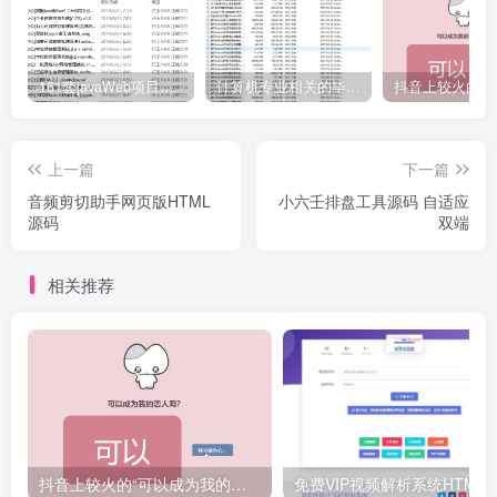
161套javaWeb项目源码免费分享
计算机专业相关的毕业设计论文合集免费下载
上一篇
下一篇
音频剪切助手网页版HTML
小六壬排盘工具源码 自适应
源码
双端
相关推荐
抖音上较火的“可以成为我的恋人吗”HTML源码
免费VIP视频解析系统H