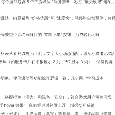
个游戏包含 5 个主流段位 / 服务套餐，标注 “最受欢迎” 选项
馈，内容聚焦 “价格优惠” 和 “速度快”，悬停时自动暂停，兼
关键位置均有醒目的 “立即下单” 按钮，形成转化闭环
表从 5 列调整为 1 列，文字大小动态适配，避免小屏显示错
布局（如服务卡片在平板显示 2 列，PC 显示 3 列），保持视觉
格切换、评价滚动等功能操作逻辑一致，减少用户学习成本
），搭配橙色（活力）和绿色（安全），符合游戏用户审美习惯
 hover 效果”，鼠标经过时轻微上浮，增强交互反馈
评分（好评）、用户头像（真实）等视觉元素，强化品牌可信度