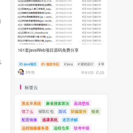
，
顾
161套javaWeb项目源码免费分享
计算机专
乱
java项目
项目专区
# java
# 课程设计
# 毕业设计
随心随
2年前
2年前
6103
25
标签云
黑名单系统
麻雀搜索算法
高清壁纸
饿了么
领取红包
面试
防骗宣传
链表
配置镜像
选课系统
迷宫求解
远程链接服务器
远程仓库
软考中级