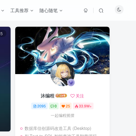
工具推荐
随心随笔
15
沐编程
关注
2095
0
25
33.9W+
一起编程摇摆
数据库信创源码改造工具 (Desktop)