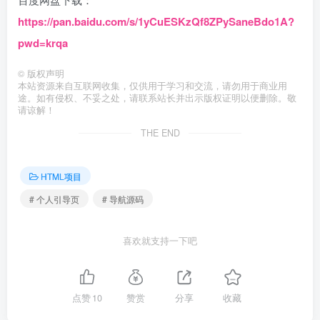
https://pan.baidu.com/s/1yCuESKzQf8ZPySaneBdo1A?
pwd=krqa
©
版权声明
本站资源来自互联网收集，仅供用于学习和交流，请勿用于商业用
途。如有侵权、不妥之处，请联系站长并出示版权证明以便删除。敬
请谅解！
THE END
HTML项目
# 个人引导页
# 导航源码
喜欢就支持一下吧
点赞
10
赞赏
分享
收藏