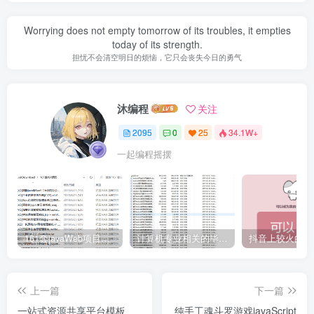
Worrying does not empty tomorrow of its troubles, it empties
today of its strength.
担忧不会清空明日的烦恼，它只会丧失今日的勇气
沐编程
关注
2095
0
25
34.1W+
一起编程摇摆
161套javaWeb项目源码免费分享
计算机专业相关的毕业设计论文合集免费下载
上一篇
下一篇
一站式资源共享平台模板
纯手工魂斗罗游戏javaScript