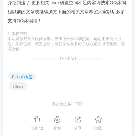
介绍到这了,更多相关Linux磁盘空间不足内容请搜索QQ沐编
程以前的文章或继续浏览下面的相关文章希望大家以后多多
支持QQ沐编程！
©
版权声明
本站资源来自互联网收集，仅供用于学习和交流，请勿用于商业用
途。如有侵权、不妥之处，请联系站长并出示版权证明以便删除。敬
请谅解！
THE END
BUG专区
# linux
喜欢就支持一下吧
点赞
12
赞赏
分享
收藏