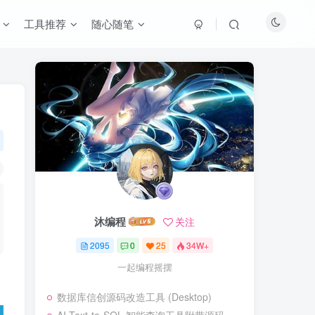
工具推荐
随心随笔
沐编程
关注
2095
0
25
34W+
一起编程摇摆
数据库信创源码改造工具 (Desktop)