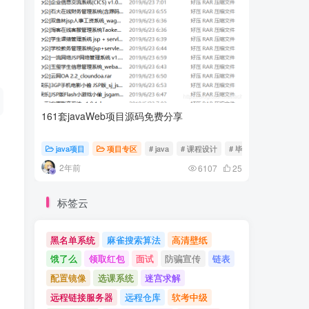
161套javaWeb项目源码免费分享
计算机专
java项目
项目专区
# java
# 课程设计
# 毕业设计
随心随
2年前
2年前
6107
25
标签云
黑名单系统
麻雀搜索算法
高清壁纸
饿了么
领取红包
面试
防骗宣传
链表
配置镜像
选课系统
迷宫求解
远程链接服务器
远程仓库
软考中级