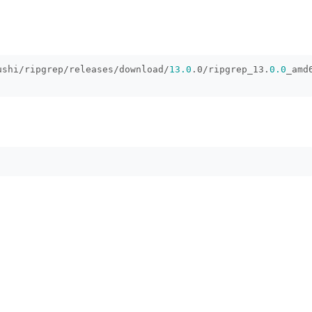
ushi/ripgrep/releases/download/
13.0
.0/ripgrep_13.
0.0
_amd