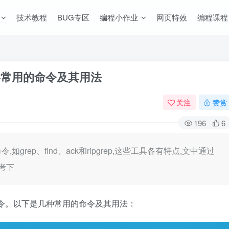
技术教程
BUG专区
编程小作业
网页特效
编程课程
中内容常用的命令及其用法
关注
赞赏
196
6
如grep、find、ack和ripgrep,这些工具各有特点,文中通过
考下
用多种命令。以下是几种常用的命令及其用法：