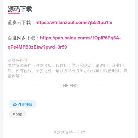
源码下载
蓝奏云下载：
https://wfr.lanzout.com/i7jb52tpu1le
百度网盘下载：
https://pan.baidu.com/s/1OpIP6Pq6A-
qPe4MFB3zEkw?pwd=3r59
©
版权声明
本站资源来自互联网收集，仅供用于学习和交流，请勿用于商业用
途。如有侵权、不妥之处，请联系站长并出示版权证明以便删除。敬
请谅解！
THE END
PHP项目
# php
喜欢就支持一下吧