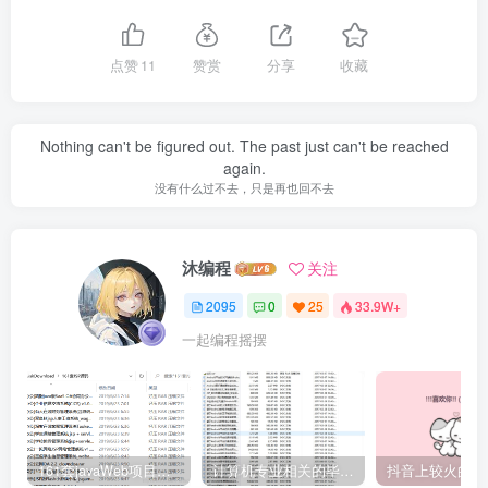
点赞
11
赞赏
分享
收藏
Nothing can't be figured out. The past just can't be reached
again.
没有什么过不去，只是再也回不去
沐编程
关注
2095
0
25
33.9W+
一起编程摇摆
161套javaWeb项目源码免费分享
计算机专业相关的毕业设计论文合集免费下载