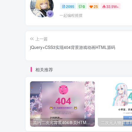
2095
0
25
33.9W+
一起编程摇摆
上一篇
jQuery+CSS3实现404背景游戏动画HTML源码
相关推荐
简约二次元背景404单页HTML源码