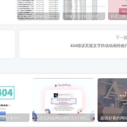
161套javaWeb项目源码免费分享
计算机专业相关的毕业设计论文合集免费下载
下一
404错误页面文字抖动动画特效
二次元人物背景和泉纱雾404网站错误页面源码
二次元风格网站维护页HTML源码