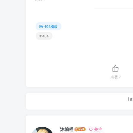
404模板
# 404
点赞
7
I 
沐编程
关注