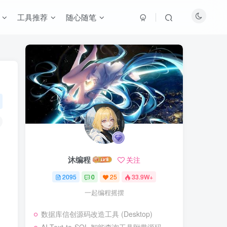
工具推荐
随心随笔
沐编程
关注
2095
0
25
33.9W+
一起编程摇摆
数据库信创源码改造工具 (Desktop)