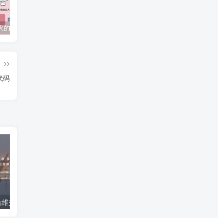
抖音上较火的“可以成为我的恋人吗”HTML源码
javaweb+C+asp毕业设计项目合集免费下载
javaWeb毕业设计项目完整源码附带论文合集免费下载
篇
代码
超级好看的网站维护页面HTML源码
可爱的龙猫雨中打伞404页面源码