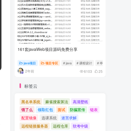
161套javaWeb项目源码免费分享
计算机专
java项目
项目专区
# java
# 课程设计
# 毕业设计
随心随
2年前
2年前
6103
25
标签云
黑名单系统
麻雀搜索算法
高清壁纸
饿了么
领取红包
面试
防骗宣传
链表
配置镜像
选课系统
迷宫求解
请
远程链接服务器
远程仓库
软考中级