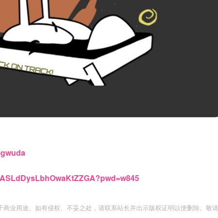
2lgwuda
1es0ASLdDysLbhOwaKtZZGA?pwd=w845
于商业用途。如有侵权、不妥之处，请联系站长并出示版权证明以便删除。敬