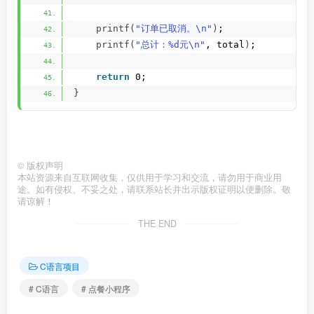
printf
(
"订单已取消。\n"
)
;
printf
(
"总计：%d元\n"
, total
)
;
return
 0;
}
©
版权声明
本站资源来自互联网收集，仅供用于学习和交流，请勿用于商业用
途。如有侵权、不妥之处，请联系站长并出示版权证明以便删除。敬
请谅解！
THE END
C语言项目
# C语言
# 点餐小程序