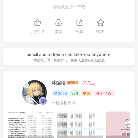
喜欢就支持一下吧
点赞
12
赞赏
分享
收藏
pencil and a dream can take you anywhere.
拿起笔，写下你的梦想，你的人生就从此刻起航
沐编程
关注
2095
0
25
34.1W+
一起编程摇摆