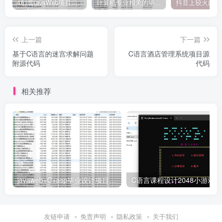
161套javaWeb项目源码免费分享
计算机专业相关的毕业设计论文合集免费下载
上一篇
下一篇
基于C语言的迷宫求解问题
C语言酒店管理系统项目源
附源代码
代码
相关推荐
javaweb+C+asp毕业设计项目合集免费下载
C
友链申请
免责声明
隐私政策
关于我们