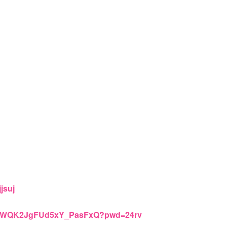
jsuj
1vzTWQK2JgFUd5xY_PasFxQ?pwd=24rv