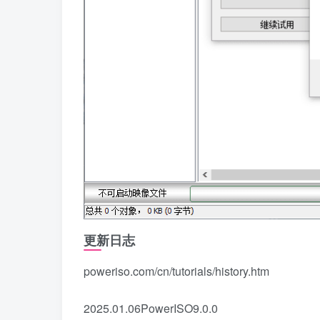
更新日志
poweriso.com/cn/tutorials/history.htm
2025.01.06PowerISO9.0.0