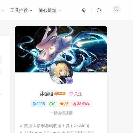
工具推荐
随心随笔
像
沐编程
关注
2095
0
25
33.9W+
一起编程摇摆
数据库信创源码改造工具 (Desktop)