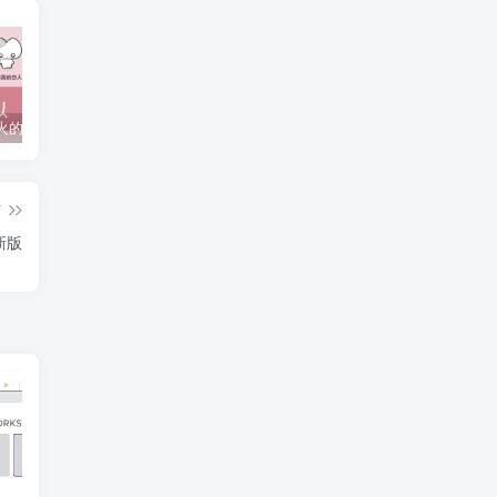
抖音上较火的“可以成为我的恋人吗”HTML源码
javaweb+C+asp毕业设计项目合集免费下载
javaWeb毕业设计项目完整源码附带论文合集免费下载
篇
更新版