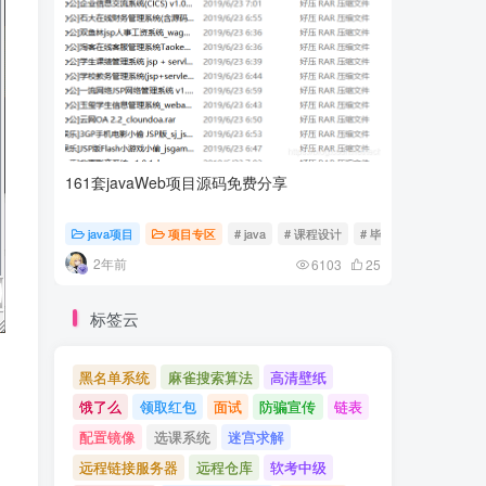
161套javaWeb项目源码免费分享
计算机专
java项目
项目专区
# java
# 课程设计
# 毕业设计
随心随
2年前
2年前
6103
25
标签云
黑名单系统
麻雀搜索算法
高清壁纸
饿了么
领取红包
面试
防骗宣传
链表
配置镜像
选课系统
迷宫求解
远程链接服务器
远程仓库
软考中级