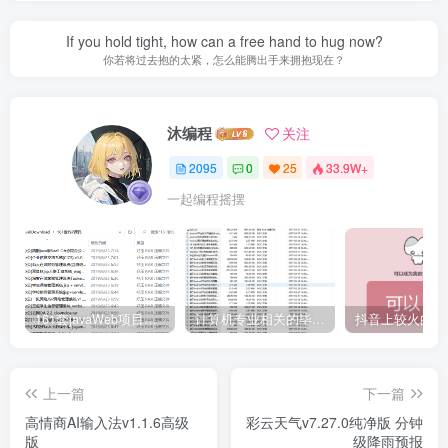
If you hold tight, how can a free hand to hug now?
你若将过去抱的太紧，怎么能腾出手来拥抱现在？
沐编程
关注
2095
0
25
33.9W+
一起编程摇摆
161套javaWeb项目源码免费分享
计算机专业相关的毕业设计论文合集免费下载
上一篇
下一篇
高情商AI输入法v1.1.6高级
彩云天气v7.27.0纯净版 分钟
版
级降雨预报