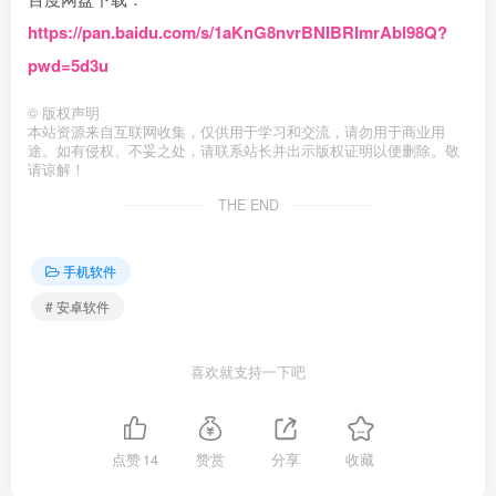
https://pan.baidu.com/s/1aKnG8nvrBNIBRImrAbl98Q?
pwd=5d3u
©
版权声明
本站资源来自互联网收集，仅供用于学习和交流，请勿用于商业用
途。如有侵权、不妥之处，请联系站长并出示版权证明以便删除。敬
请谅解！
THE END
手机软件
# 安卓软件
喜欢就支持一下吧
点赞
14
赞赏
分享
收藏