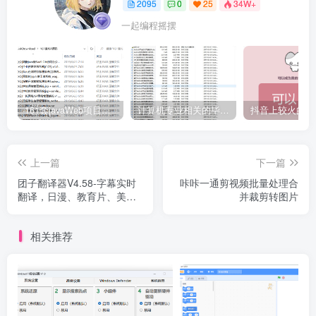
2095
0
25
34W+
一起编程摇摆
161套javaWeb项目源码免费分享
计算机专业相关的毕业设计论文合集免费下载
上一篇
下一篇
团子翻译器V4.58-字幕实时
咔咔一通剪视频批量处理合
翻译，日漫、教育片、美、
并裁剪转图片
韩、俄语言支持！
相关推荐