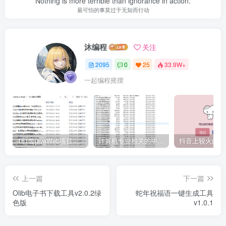
Nothing is more terrible than ignorance in action.
最可怕的事莫过于无知而行动
沐编程
关注
2095
0
25
33.9W+
一起编程摇摆
161套javaWeb项目源码免费分享
计算机专业相关的毕业设计论文合集免费下载
上一篇
下一篇
Olib电子书下载工具v2.0.2绿
蛇年祝福语一键生成工具
色版
v1.0.1