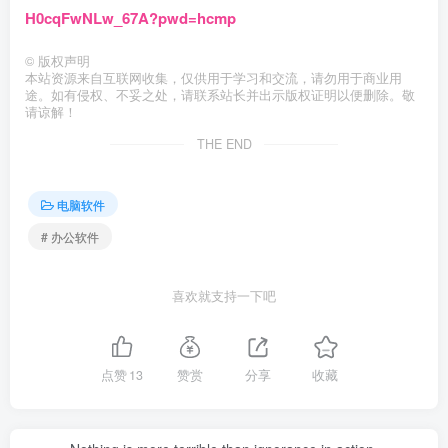
H0cqFwNLw_67A?pwd=hcmp
©
版权声明
本站资源来自互联网收集，仅供用于学习和交流，请勿用于商业用
途。如有侵权、不妥之处，请联系站长并出示版权证明以便删除。敬
请谅解！
THE END
电脑软件
# 办公软件
喜欢就支持一下吧
点赞
13
赞赏
分享
收藏