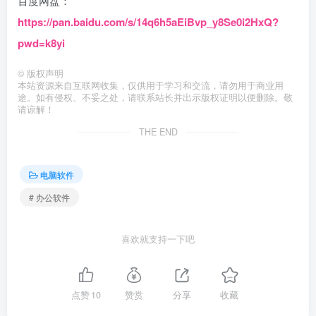
百度网盘：
https://pan.baidu.com/s/14q6h5aEiBvp_y8Se0i2HxQ?
pwd=k8yi
©
版权声明
本站资源来自互联网收集，仅供用于学习和交流，请勿用于商业用
途。如有侵权、不妥之处，请联系站长并出示版权证明以便删除。敬
请谅解！
THE END
电脑软件
# 办公软件
喜欢就支持一下吧
点赞
10
赞赏
分享
收藏