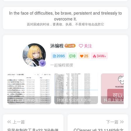
In the face of difficulties, be brave, persistent and tirelessly to
overcome it.
面对困难的时候，要勇敢、执着、不畏艰辛地去战胜它
沐编程
关注
2095
0
25
34W+
一起编程摇摆
161套javaWeb项目源码免费分享
计算机专业相关的毕业设计论文合集免费下载
上一篇
下一篇
安装包制作工具v22.3绿色便
CCleaner v6.33.11465中文