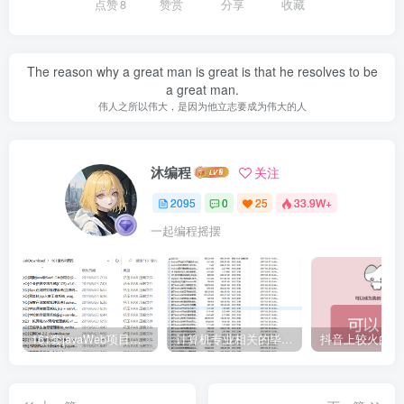
点赞
8
赞赏
分享
收藏
The reason why a great man is great is that he resolves to be
a great man.
伟人之所以伟大，是因为他立志要成为伟大的人
沐编程
关注
2095
0
25
33.9W+
一起编程摇摆
161套javaWeb项目源码免费分享
计算机专业相关的毕业设计论文合集免费下载