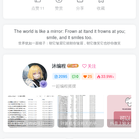
点赞
11
赞赏
分享
收藏
The world is like a mirror: Frown at itand it frowns at you;
smile, and it smiles too.
世界犹如一面镜子：朝它皱眉它就朝你皱眉，朝它微笑它也吵你微笑
沐编程
关注
2095
0
25
33.9W+
一起编程摇摆
161套javaWeb项目源码免费分享
计算机专业相关的毕业设计论文合集免费下载