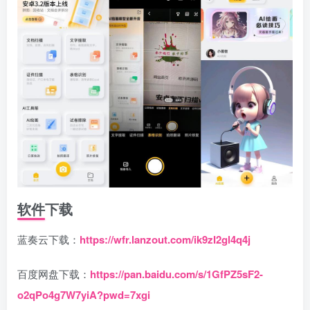
软件下载
蓝奏云下载：
https://wfr.lanzout.com/ik9zI2gl4q4j
百度网盘下载：
https://pan.baidu.com/s/1GfPZ5sF2-
o2qPo4g7W7yiA?pwd=7xgi