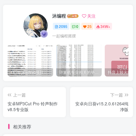
沐编程
关注
2095
0
25
34W+
一起编程摇摆
161套javaWeb项目源码免费分享
计算机专业相关的毕业设计论文合集免费下载
上一篇
下一篇
安卓MP3Cut Pro 铃声制作
安卓向日葵v15.2.0.61264纯
v8.5专业版
净版
相关推荐