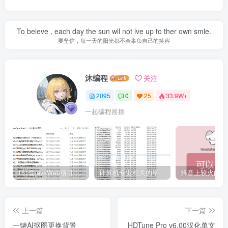
To beleve , each day the sun wll not lve up to ther own smle.
要坚信，每一天的阳光都不会辜负自己的笑容
沐编程
关注
2095
0
25
33.9W+
一起编程摇摆
161套javaWeb项目源码免费分享
计算机专业相关的毕业设计论文合集免费下载
上一篇
下一篇
一键AI抠图更换背景
HDTune Pro v6.00汉化单文