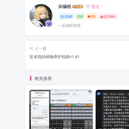
沐编程
关注
2095
0
25
33.9W+
一起编程摇摆
上一篇
安卓我的植物养护指南v1.81
相关推荐