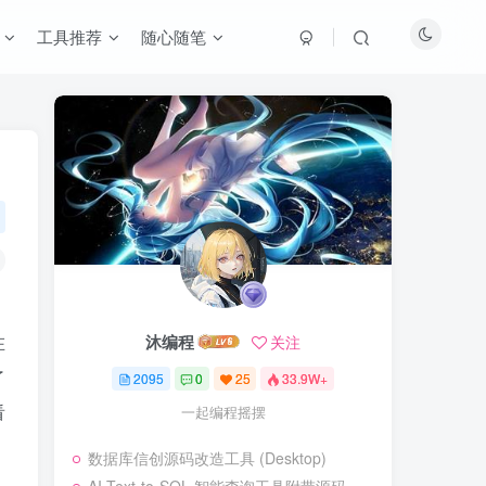
工具推荐
随心随笔
沐编程
在
关注
了
2095
0
25
33.9W+
看
一起编程摇摆
数据库信创源码改造工具 (Desktop)