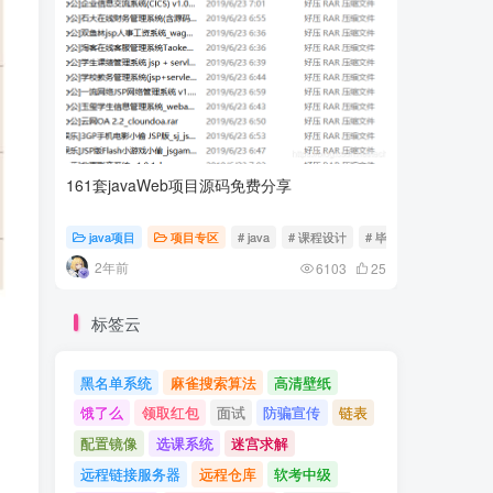
161套javaWeb项目源码免费分享
计算机专
java项目
项目专区
# java
# 课程设计
# 毕业设计
随心随
2年前
2年前
6103
25
标签云
黑名单系统
麻雀搜索算法
高清壁纸
饿了么
领取红包
面试
防骗宣传
链表
配置镜像
选课系统
迷宫求解
远程链接服务器
远程仓库
软考中级