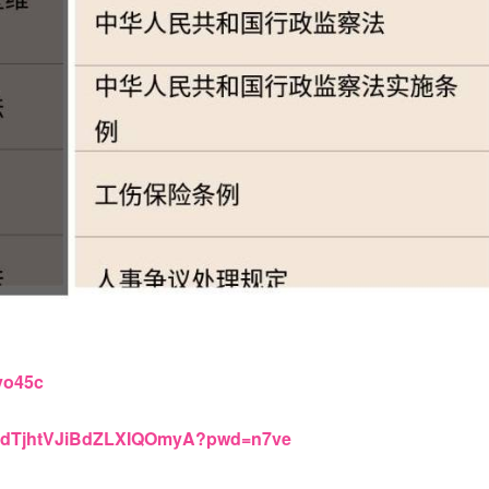
fvo45c
BRIdTjhtVJiBdZLXIQOmyA?pwd=n7ve