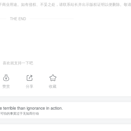
于商业用途。如有侵权、不妥之处，请联系站长并出示版权证明以便删除。敬
THE END
喜欢就支持一下吧
赞赏
分享
收藏
 terrible than ignorance in action.
最可怕的事莫过于无知而行动