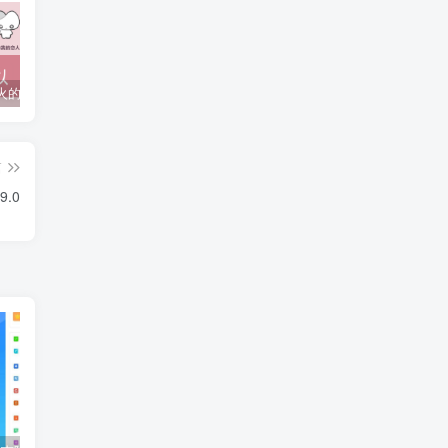
抖音上较火的“可以成为我的恋人吗”HTML源码
javaweb+C+asp毕业设计项目合集免费下载
javaWeb毕业设计项目完整源码附带论文合集免费下载
篇
.0