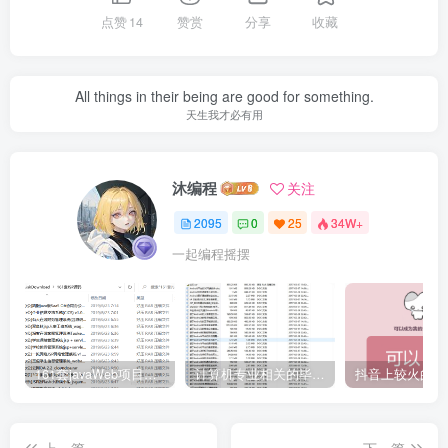
点赞
14
赞赏
分享
收藏
All things in their being are good for something.
天生我才必有用
沐编程
关注
2095
0
25
34W+
一起编程摇摆
161套javaWeb项目源码免费分享
计算机专业相关的毕业设计论文合集免费下载
上一篇
下一篇