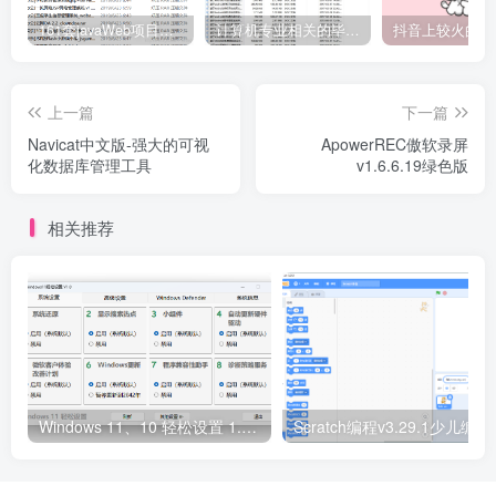
161套javaWeb项目源码免费分享
计算机专业相关的毕业设计论文合集免费下载
上一篇
下一篇
Navicat中文版-强大的可视
ApowerREC傲软录屏
化数据库管理工具
v1.6.6.19绿色版
相关推荐
Windows 11、10 轻松设置 1.10 正式版
Scratc