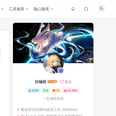
工具推荐
随心随笔
沐编程
关注
2095
0
25
33.9W+
一起编程摇摆
数据库信创源码改造工具 (Desktop)