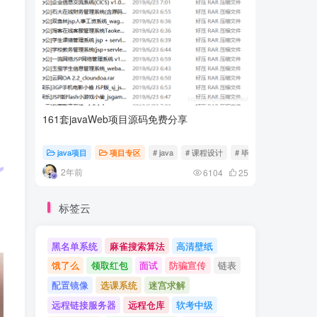
161套javaWeb项目源码免费分享
计算机专
java项目
项目专区
# java
# 课程设计
# 毕业设计
随心随
2年前
2年前
6104
25
标签云
黑名单系统
麻雀搜索算法
高清壁纸
饿了么
领取红包
面试
防骗宣传
链表
配置镜像
选课系统
迷宫求解
远程链接服务器
远程仓库
软考中级