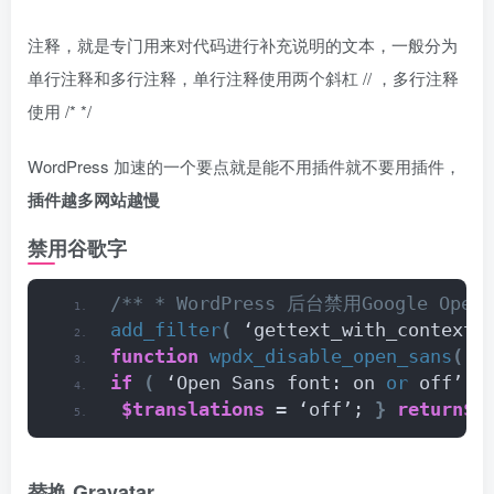
注释，就是专门用来对代码进行补充说明的文本，一般分为
单行注释和多行注释，单行注释使用两个斜杠 // ，多行注释
使用 /* */
WordPress 加速的一个要点就是能不用插件就不要用插件，
插件越多网站越慢
禁用谷歌字
/** * WordPress 后台禁用Google Op
add_filter
(
 ‘gettext_with_context’
function
wpdx_disable_open_sans
(
$
if
(
 ‘Open Sans font: on 
or
 off’ =
$translations
 = ‘off’; 
}
return
$t
替换 Gravatar