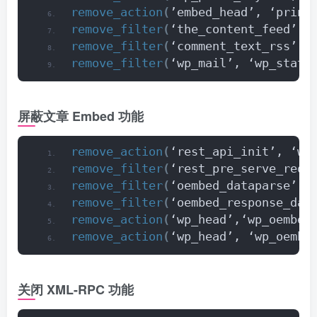
remove_action
(
’embed_head’, ‘print
remove_filter
(
‘the_content_feed’, 
remove_filter
(
‘comment_text_rss’, 
remove_filter
(
‘wp_mail’, ‘wp_stati
屏蔽文章 Embed 功能
remove_action
(
‘rest_api_init’, ‘wp
remove_filter
(
‘rest_pre_serve_requ
remove_filter
(
‘oembed_dataparse’, 
remove_filter
(
‘oembed_response_dat
remove_action
(
‘wp_head’,‘wp_oembed
remove_action
(
‘wp_head’, ‘wp_oembe
关闭 XML-RPC 功能