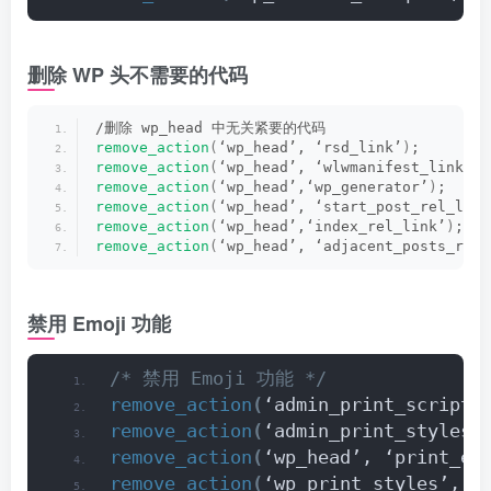
删除 WP 头不需要的代码
/删除 wp_head 中无关紧要的代码
remove_action
(
‘wp_head’, ‘rsd_link’
)
;
remove_action
(
‘wp_head’, ‘wlwmanifest_link’
)
;
remove_action
(
‘wp_head’,‘wp_generator’
)
;
remove_action
(
‘wp_head’, ‘start_post_rel_link
remove_action
(
‘wp_head’,‘index_rel_link’
)
;
remove_action
(
‘wp_head’, ‘adjacent_posts_rel_
禁用 Emoji 功能
/* 禁用 Emoji 功能 */
remove_action
(
‘admin_print_scripts
remove_action
(
‘admin_print_styles’
remove_action
(
‘wp_head’, ‘print_em
remove_action
(
‘wp_print_styles’, ‘