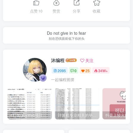
点赞
10
赞赏
分享
收藏
Do not give in to fear
别在恐惧面前低下你的头
沐编程
关注
2095
0
25
34W+
一起编程摇摆
161套javaWeb项目源码免费分享
计算机专业相关的毕业设计论文合集免费下载