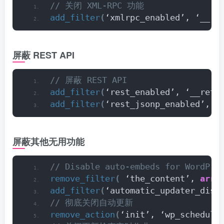
// 关闭 XML-RPC 功能
add_filter
(
‘xmlrpc_enabled’, ‘__re
屏蔽 REST API
// 屏蔽 REST API
add_filter
(
‘rest_enabled’, ‘__retu
add_filter
(
‘rest_jsonp_enabled’, ‘
屏蔽其他无用功能
// Disable auto-embeds for WordPre
remove_filter
(
 ‘the_content’, 
arra
add_filter
(
‘automatic_updater_disa
// 彻底关闭自动更新
remove_action
(
‘init’, ‘wp_schedule