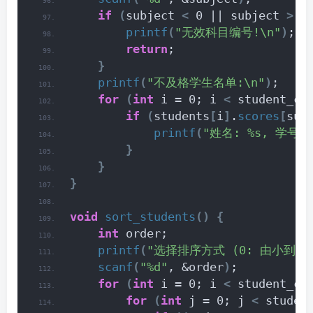
if
(
subject 
<
 0 || subject 
>
 2
printf
(
"无效科目编号!\n"
)
;
return
;
}
printf
(
"不及格学生名单:\n"
)
;
for
(
int
 i = 0; i 
<
 student_co
if
(
students
[
i
]
.
scores
[
sub
printf
(
"姓名: %s, 学号: 
}
}
}
void
sort_students
()
{
int
 order;
printf
(
"选择排序方式 (0: 由小到大,
scanf
(
"%d"
, &order
)
;
for
(
int
 i = 0; i 
<
 student_co
for
(
int
 j = 0; j 
<
 studen