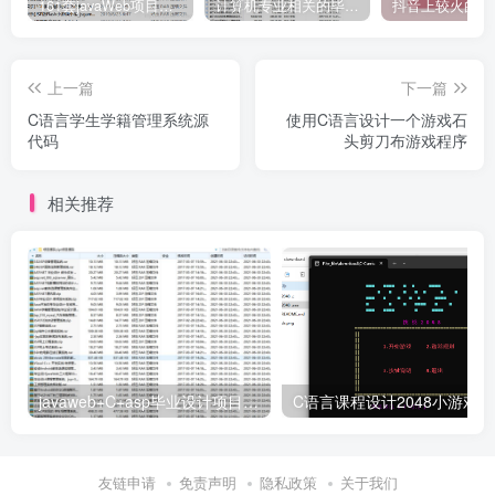
161套javaWeb项目源码免费分享
计算机专业相关的毕业设计论文合集免费下载
上一篇
下一篇
C语言学生学籍管理系统源
使用C语言设计一个游戏石
代码
头剪刀布游戏程序
相关推荐
javaweb+C+asp毕业设计项目合集免费下载
C
友链申请
免责声明
隐私政策
关于我们