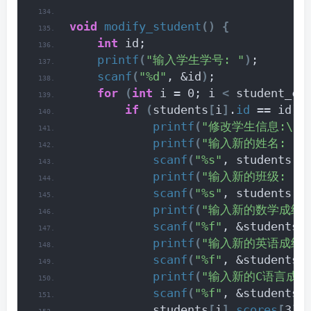
void
modify_student
()
{
int
 id;
printf
(
"输入学生学号: "
)
;
scanf
(
"%d"
, &id
)
;
for
(
int
 i = 0; i 
<
 student_co
if
(
students
[
i
]
.
id
 == id
)
printf
(
"修改学生信息:\n"
printf
(
"输入新的姓名: "
)
scanf
(
"%s"
, students
[
i
printf
(
"输入新的班级: "
)
scanf
(
"%s"
, students
[
i
printf
(
"输入新的数学成绩:
scanf
(
"%f"
, &students
[
printf
(
"输入新的英语成绩:
scanf
(
"%f"
, &students
[
printf
(
"输入新的C语言成绩:
scanf
(
"%f"
, &students
[
            students
[
i
]
.
scores
[
3
]
 