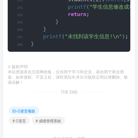
printf
(
"学生信息修改成功!\
return
;
}
}
printf
(
"未找到该学生信息!\n"
)
;
}
©
版权声明
本站资源来自互联网收集，仅供用于学习和交流，请勿用于商业用
途。如有侵权、不妥之处，请联系站长并出示版权证明以便删除。敬
请谅解！
THE END
C语言项目
# C语言
# 成绩管理系统