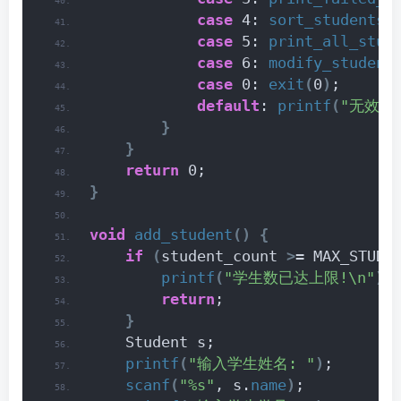
case
 4: 
sort_students
(
case
 5: 
print_all_stud
case
 6: 
modify_student
case
 0: 
exit
(
0
)
;
default
: 
printf
(
"无效选择
}
}
return
 0;
}
void
add_student
()
{
if
(
student_count 
>
= MAX_STUDE
printf
(
"学生数已达上限!\n"
)
;
return
;
}
    Student s;
printf
(
"输入学生姓名: "
)
;
scanf
(
"%s"
, s.
name
)
;