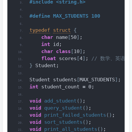
#include <string.h>
#define MAX_STUDENTS 100
typedef
struct
{
char
 name
[
50
]
;
int
 id;
char
class
[
10
]
;
float
 scores
[
4
]
;
 // 数学、英语
}
 Student;
Student students
[
MAX_STUDENTS
]
;
int
 student_count = 0;
void
add_student
()
;
void
query_student
()
;
void
print_failed_students
()
;
void
sort_students
()
;
void
print_all_students
()
;