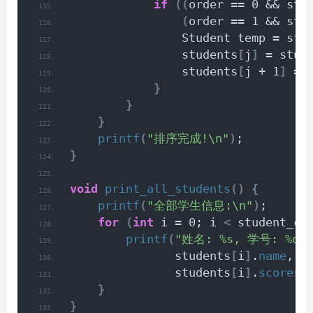
if
((
order == 0 && stu
(
order == 1 && stu
                Student temp = stu
                students
[
j
]
 = stud
                students
[
j + 1
]
 = 
}
}
}
printf
(
"排序完成!\n"
)
;
}
void
print_all_students
()
{
printf
(
"全部学生信息:\n"
)
;
for
(
int
 i = 0; i 
<
 student_co
printf
(
"姓名: %s, 学号: %d, 
               students
[
i
]
.
name
, s
               students
[
i
]
.
scores
[
}
}