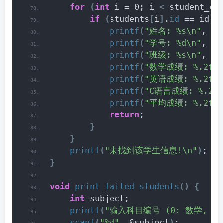
for
(
int
 i = 0; i 
<
 student_co
if
(
students
[
i
]
.
id
 == id
)
printf
(
"姓名: %s\n"
, st
printf
(
"学号: %d\n"
, st
printf
(
"班级: %s\n"
, st
printf
(
"数学成绩: %.2f\n
printf
(
"英语成绩: %.2f\n
printf
(
"C语言成绩: %.2f\
printf
(
"平均成绩: %.2f\n
return
;
}
}
printf
(
"未找到该学生信息!\n"
)
;
}
void
print_failed_students
()
{
int
 subject;
printf
(
"输入科目编号 (0: 数学, 1:
scanf
(
"%d"
, &subject
)
;