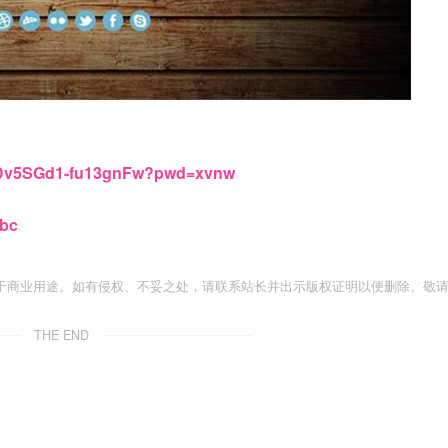
VkyDv5SGd1-fu13gnFw?pwd=xvnw
wbc
于商业用途。如有侵权、不妥之处，请联系站长并出示版权证明以便删除。敬
THE END