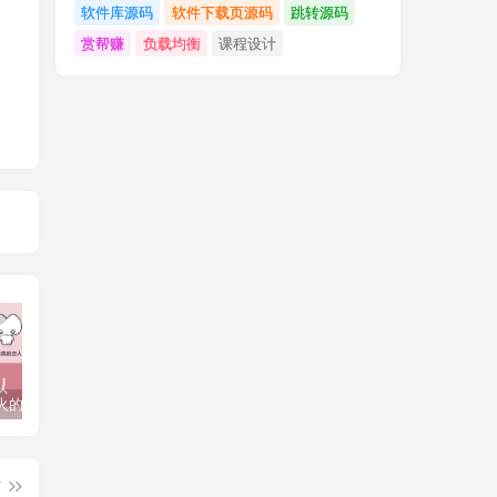
软件库源码
软件下载页源码
跳转源码
赏帮赚
负载均衡
课程设计
抖音上较火的“可以成为我的恋人吗”HTML源码
javaweb+C+asp毕业设计项目合集免费下载
javaWeb毕业设计项目完整源码附带论文合集免费下载
篇