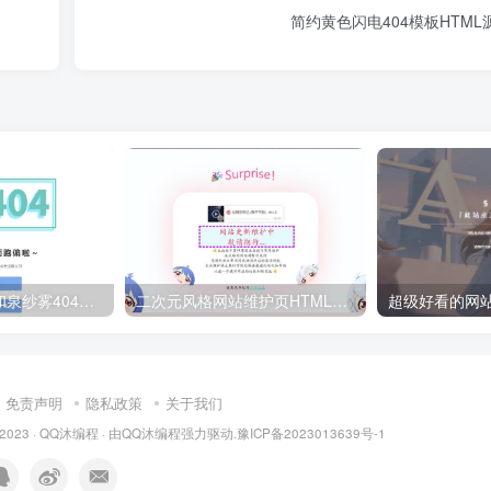
简约黄色闪电404模板HTML
二次元人物背景和泉纱雾404网站错误页面源码
二次元风格网站维护页HTML源码
免责声明
隐私政策
关于我们
 2023 ·
QQ沐编程
· 由
QQ沐编程
强力驱动.
豫ICP备2023013639号-1