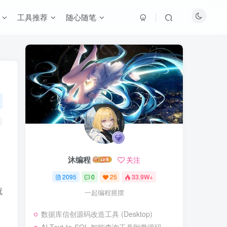
工具推荐
随心随笔
沐编程
关注
2095
0
25
33.9W+
就
一起编程摇摆
数据库信创源码改造工具 (Desktop)