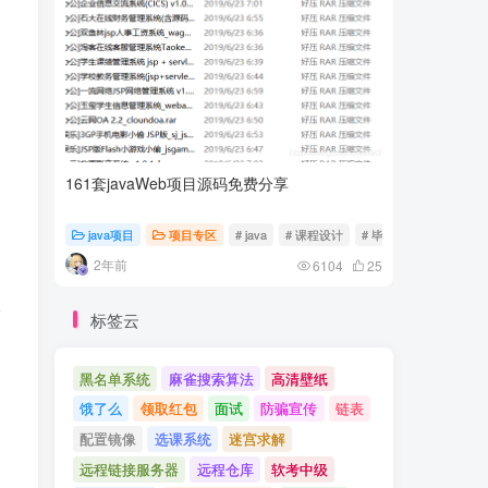
161套javaWeb项目源码免费分享
计算机专
java项目
项目专区
# java
# 课程设计
# 毕业设计
随心随
2年前
2年前
6104
25
请
标签云
黑名单系统
麻雀搜索算法
高清壁纸
饿了么
领取红包
面试
防骗宣传
链表
配置镜像
选课系统
迷宫求解
远程链接服务器
远程仓库
软考中级