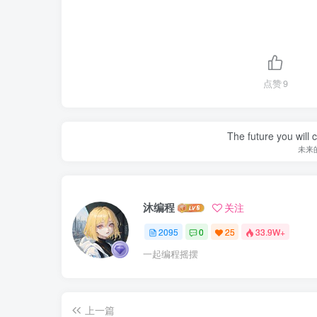
点赞
9
The future you will 
未来
沐编程
关注
2095
0
25
33.9W+
一起编程摇摆
上一篇