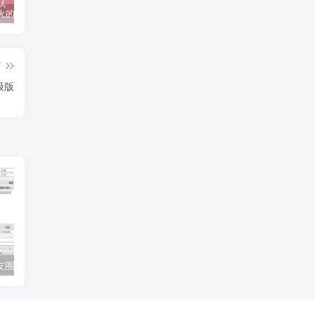
抖音上较火的“可以成为我的恋人吗”HTML源码
javaweb+C+asp毕业设计项目合集免费下载
javaWeb毕业设计项目完整源码附带论文合集免费下载
篇
级版
Wemo 微信朋友圈备份工具_v1.1.1
jarkViewer看图工具v1.23绿色版