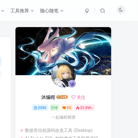
工具推荐
随心随笔
沐编程
关注
2095
0
25
33.8W+
一起编程摇摆
数据库信创源码改造工具 (Desktop)