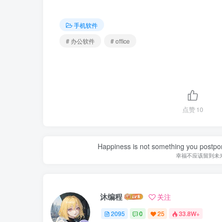
手机软件
# 办公软件
# office
点赞
10
Happiness is not something you postpone
幸福不应该留到未
沐编程
关注
2095
0
25
33.8W+