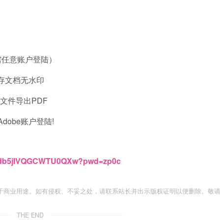
需任意账户登陆）
保存文档无水印
任何文件导出PDF
dobe账户登陆!
EPndb5jIVQGCWTU0QXw?pwd=zp0c
于商业用途。如有侵权、不妥之处，请联系站长并出示版权证明以便删除。敬
THE END