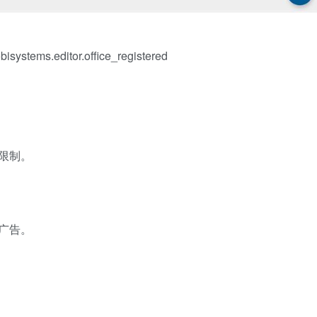
isystems.editor.office_registered
能限制。
无广告。