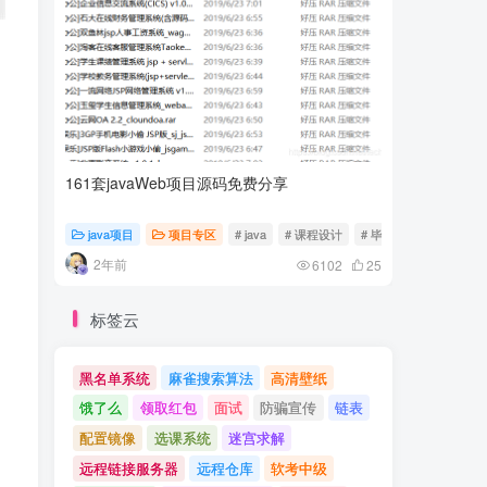
161套javaWeb项目源码免费分享
计算机专
java项目
项目专区
# java
# 课程设计
# 毕业设计
随心随
2年前
2年前
6102
25
标签云
黑名单系统
麻雀搜索算法
高清壁纸
饿了么
领取红包
面试
防骗宣传
链表
配置镜像
选课系统
迷宫求解
远程链接服务器
远程仓库
软考中级