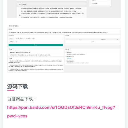
源码下载
百度网盘下载：
https://pan.baidu.com/s/1QGDsOt3sRCl9mrKu_ffvpg?
pwd=vcxs