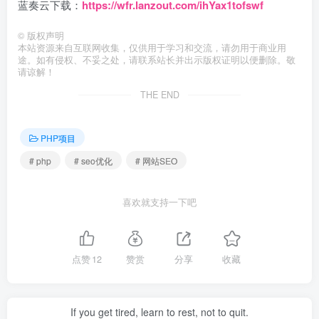
蓝奏云下载：
https://wfr.lanzout.com/ihYax1tofswf
©
版权声明
本站资源来自互联网收集，仅供用于学习和交流，请勿用于商业用
途。如有侵权、不妥之处，请联系站长并出示版权证明以便删除。敬
请谅解！
THE END
PHP项目
# php
# seo优化
# 网站SEO
喜欢就支持一下吧
点赞
12
赞赏
分享
收藏
If you get tired, learn to rest, not to quit.