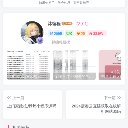
如果你累了，学会休息，而不是放弃
沐编程
关注
2095
0
25
33.9W+
一起编程摇摆
161套javaWeb项目源码免费分享
计算机专业相关的毕业设计论文合集免费下载
上一篇
下一篇
上门家政按摩H5小程序源码
2024蓝奏云直链获取在线解
析网站源码
相关推荐