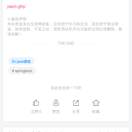
pwd=gfrp
©
版权声明
本站资源来自互联网收集，仅供用于学习和交流，请勿用于商业用
途。如有侵权、不妥之处，请联系站长并出示版权证明以便删除。敬
请谅解！
THE END
java课程
# springboot
喜欢就支持一下吧
点赞
5
赞赏
分享
收藏