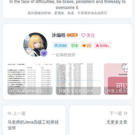
In the face of difficulties, be brave, persistent and tirelessly to
overcome it.
面对困难的时候，要勇敢、执着、不畏艰辛地去战胜它
沐编程
关注
2095
0
25
34W+
一起编程摇摆
161套javaWeb项目源码免费分享
计算机专业相关的毕业设计论文合集免费下载
上一篇
下一篇
马老师的Java高级工程师就
无更多文章
业班