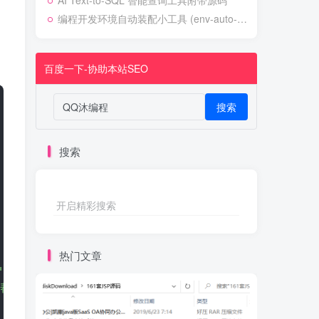
AI Text-to-SQL 智能查询工具附带源码
编程开发环境自动装配小工具 (env-auto-setup)
，
百度一下-协助本站SEO
搜索
搜索
开启精彩搜索
热门文章
'<a target="_blank" title="点击查看" rel="exter
"一键帮忙提交给百度，谢谢您！" target="_blank" href="htt