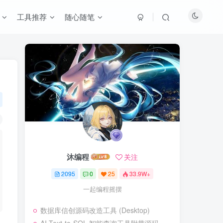
工具推荐
随心随笔
沐编程
关注
2095
0
25
33.9W+
一起编程摇摆
数据库信创源码改造工具 (Desktop)