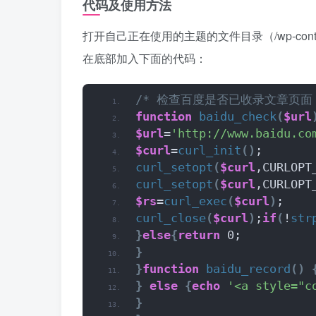
代码及使用方法
打开自己正在使用的主题的文件目录（/wp-content/t
在底部加入下面的代码：
/* 检查百度是否已收录文章页面 
function
baidu_check
(
$url
$url
=
'http://www.baidu.co
$curl
=
curl_init
()
;
curl_setopt
(
$curl
,CURLOPT
curl_setopt
(
$curl
,CURLOPT
$rs
=
curl_exec
(
$curl
)
;
curl_close
(
$curl
)
;
if
(
!
str
}
else
{
return
 0;
}
}
function
baidu_record
()
}
else
{
echo
'<a style="
}