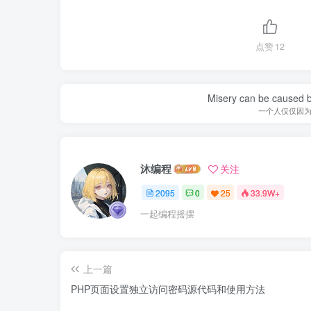
点赞
12
Misery can be caused b
一个人仅仅因
沐编程
关注
2095
0
25
33.9W+
一起编程摇摆
上一篇
PHP页面设置独立访问密码源代码和使用方法