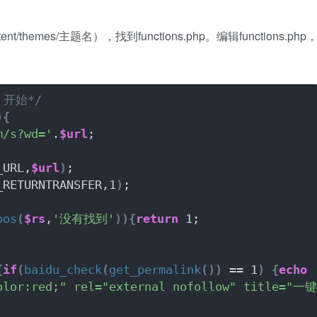
hemes/主题名），找到functions.php。编辑functions.php
开始*/
){
m/s?wd='
.
$url
;
_URL,
$url
)
;
_RETURNTRANSFER,1
)
;
pos
(
$rs
,
'没有找到'
)){
return
 1;
{
if
(
baidu_check
(
get_permalink
())
 == 1
)
{
echo
color:red;" rel="external nofollow" title=