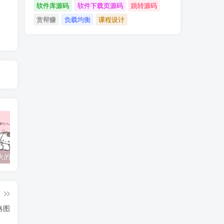
软件库源码
软件下载页源码
跳转源码
赏帮赚
负载均衡
课程设计
抖音上较火的“可以成为我的恋人吗”HTML源码
javaweb+C+asp毕业设计项目合集免费下载
javaWeb毕业设计项目完整源码附带论文合集免费下载
篇
略图