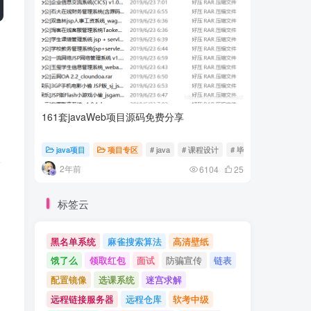
161套javaWeb项目源码免费分享
计算机专
java项目
项目专区
# java
# 课程设计
# 毕业设计
随心随
请
2年前
2年前
6104
25
标签云
黑名单系统
麻雀搜索算法
高清壁纸
饿了么
领取红包
面试
防骗宣传
链表
配置镜像
选课系统
迷宫求解
远程链接服务器
远程仓库
软考中级