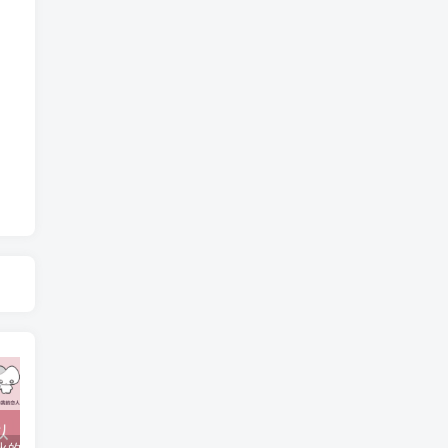
抖音上较火的“可以成为我的恋人吗”HTML源码
javaweb+C+asp毕业设计项目合集免费下载
javaWeb毕业设计项目完整源码附带论文合集免费下载