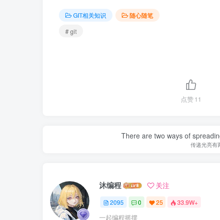
GIT相关知识
随心随笔
# git
点赞
11
There are two ways of spreading l
传递光亮有
沐编程
关注
2095
0
25
33.9W+
一起编程摇摆