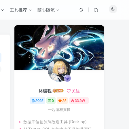
工具推荐
随心随笔
沐编程
关注
2095
0
25
33.9W+
一起编程摇摆
数据库信创源码改造工具 (Desktop)
。