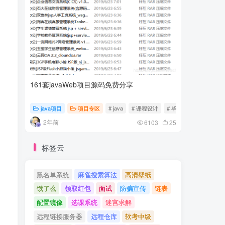
161套javaWeb项目源码免费分享
计算机专
java项目
项目专区
# java
# 课程设计
# 毕业设计
随心随
2年前
2年前
6103
25
标签云
黑名单系统
麻雀搜索算法
高清壁纸
饿了么
领取红包
面试
防骗宣传
链表
配置镜像
选课系统
迷宫求解
远程链接服务器
远程仓库
软考中级