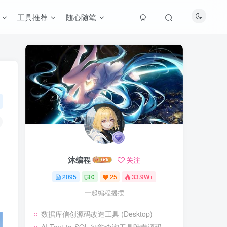
工具推荐
随心随笔
沐编程
关注
2095
0
25
33.9W+
一起编程摇摆
数据库信创源码改造工具 (Desktop)