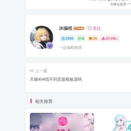
伤痛会改变一
沐编程
关注
2095
0
25
33.9W+
一起编程摇摆
上一篇
天猫404找不到页面模板源码
相关推荐