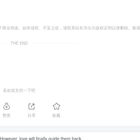
于商业用途。如有侵权、不妥之处，请联系站长并出示版权证明以便删除。敬
THE END
喜欢就支持一下吧
赞赏
分享
收藏
owever, love will finally guide them back.