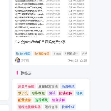
请
161套javaWeb项目源码免费分享
计算机专
java项目
项目专区
# java
# 课程设计
# 毕业设计
随心随
2年前
2年前
6103
25
标签云
黑名单系统
麻雀搜索算法
高清壁纸
饿了么
领取红包
面试
防骗宣传
链表
配置镜像
选课系统
迷宫求解
远程链接服务器
远程仓库
软考中级