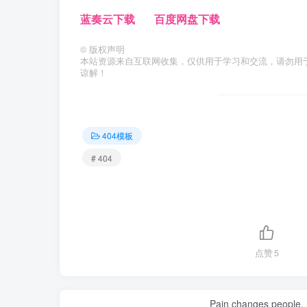
蓝奏云下载
百度网盘下载
©
版权声明
本站资源来自互联网收集，仅供用于学习和交流，请勿用
谅解！
404模板
# 404
点赞
5
Pain changes people. H