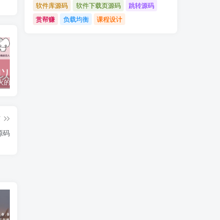
软件库源码
软件下载页源码
跳转源码
赏帮赚
负载均衡
课程设计
抖音上较火的“可以成为我的恋人吗”HTML源码
javaweb+C+asp毕业设计项目合集免费下载
javaWeb毕业设计项目完整源码附带论文合集免费下载
篇
源码