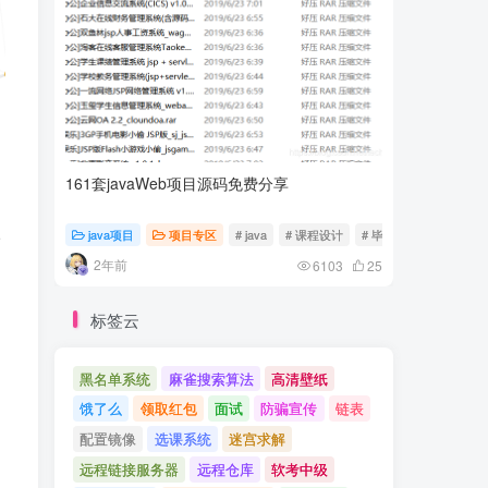
161套javaWeb项目源码免费分享
计算机专
java项目
项目专区
# java
# 课程设计
# 毕业设计
随心随
请
2年前
2年前
6103
25
标签云
黑名单系统
麻雀搜索算法
高清壁纸
饿了么
领取红包
面试
防骗宣传
链表
配置镜像
选课系统
迷宫求解
远程链接服务器
远程仓库
软考中级