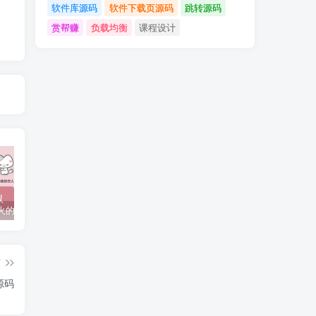
软件库源码
软件下载页源码
跳转源码
赏帮赚
负载均衡
课程设计
抖音上较火的“可以成为我的恋人吗”HTML源码
javaweb+C+asp毕业设计项目合集免费下载
javaWeb毕业设计项目完整源码附带论文合集免费下载
篇
源码