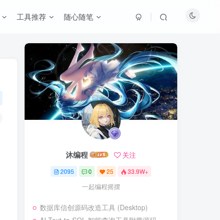
工具推荐
随心随笔
沐编程
关注
2095
0
25
33.9W+
一起编程摇摆
数据库信创源码改造工具 (Desktop)