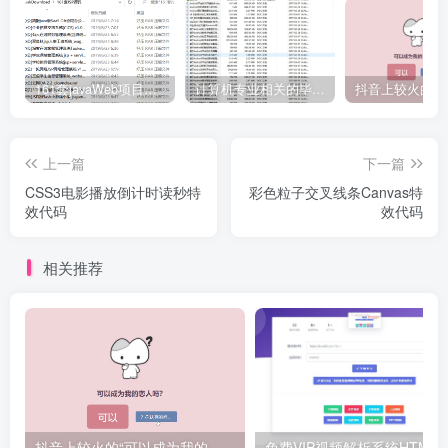
161套javaWeb项目源码免费分享
计算机专业相关的毕业设计论文合集免费下载
上一篇
下一篇
CSS3电影播放倒计时读秒特
彩色粒子交叉线条Canvas特
效代码
效代码
相关推荐
抖音上较火的“可以成为我的恋人吗”HTML源码
免费VIP视频解析系统H