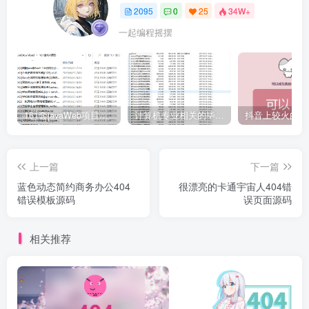
2095
0
25
34W+
一起编程摇摆
161套javaWeb项目源码免费分享
计算机专业相关的毕业设计论文合集免费下载
上一篇
下一篇
蓝色动态简约商务办公404
很漂亮的卡通宇宙人404错
错误模板源码
误页面源码
相关推荐