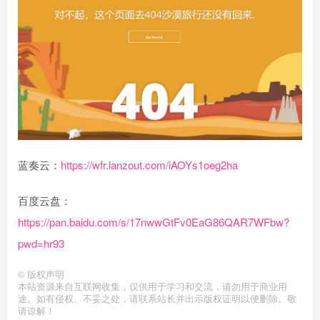
蓝奏云：
https://wfr.lanzout.com/iAOYs1oeg2ha
百度云盘：
https://pan.baidu.com/s/17nwwGtFv0EaG86QAR7WFbw?
pwd=hr93
©
版权声明
本站资源来自互联网收集，仅供用于学习和交流，请勿用于商业用
途。如有侵权、不妥之处，请联系站长并出示版权证明以便删除。敬
请谅解！