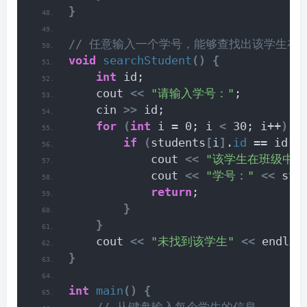
}
// 任意输入一个学号，能够查找出该学生在
void
searchStudent
()
{
int
 id;
    cout 
<<
"请输入学号："
;
    cin 
>>
 id;
for
(
int
 i = 0; i 
<
 30; i++
)
{
if
(
students
[
i
]
.
id
 == id
)
            cout 
<<
"该学生在班级中的
            cout 
<<
"学号："
<<
 stu
return
;
}
}
    cout 
<<
"未找到该学生"
<<
 endl;
}
int
main
()
{