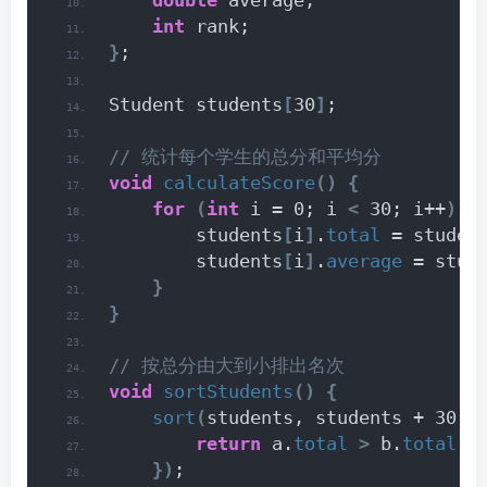
double
 average;
int
 rank;
}
;
Student students
[
30
]
;
// 统计每个学生的总分和平均分
void
calculateScore
()
{
for
(
int
 i = 0; i 
<
 30; i++
)
{
        students
[
i
]
.
total
 = studen
        students
[
i
]
.
average
 = stud
}
}
// 按总分由大到小排出名次
void
sortStudents
()
{
sort
(
students, students + 30, 
return
 a.
total
>
 b.
total
;
})
;