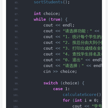
sortStudents
()
;
int
 choice;
while
(
true
)
{
        cout 
<<
 endl;
        cout 
<<
"请选择功能："
<<
 en
        cout 
<<
"1. 统计每个学生的总
        cout 
<<
"2. 按总分由大到小排
        cout 
<<
"3. 打印出成绩在全
        cout 
<<
"4. 查找学生排名及考
        cout 
<<
"0. 退出"
<<
 endl;
        cout 
<<
"请选择："
<<
 endl;
        cin 
>>
 choice;
switch
(
choice
)
{
case
 1:
calculateScore
()
;
for
(
int
 i = 0; i 
                    cout 
<<
"学号：