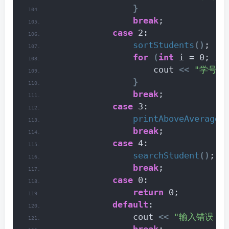
}
break
;
case
 2:
sortStudents
()
;
for
(
int
 i = 0; i 
                    cout 
<<
"学号：
}
break
;
case
 3:
printAboveAverage
(
break
;
case
 4:
searchStudent
()
;
break
;
case
 0:
return
 0;
default
:
                cout 
<<
"输入错误，