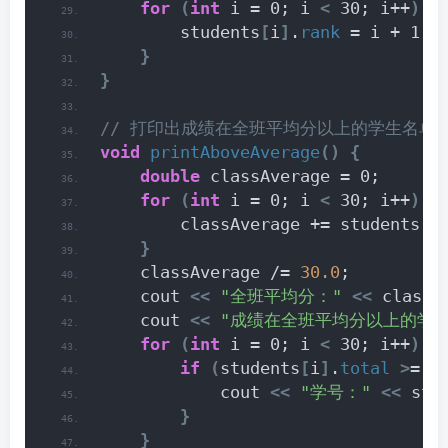
for
(
int
 i = 0; i 
<
 30; i++
)
{
        students
[
i
]
.
rank
 = i + 1;
}
}
// 打印出成绩在全班平均分以上的学生名单
void
printAboveAverage
()
{
double
 classAverage = 0;
for
(
int
 i = 0; i 
<
 30; i++
)
{
        classAverage += students
[
i
}
    classAverage /= 
30.0
;
    cout 
<<
"全班平均分："
<<
 classA
    cout 
<<
"成绩在全班平均分以上的学
for
(
int
 i = 0; i 
<
 30; i++
)
{
if
(
students
[
i
]
.
total
>
= c
            cout 
<<
"学号："
<<
 stu
}
}