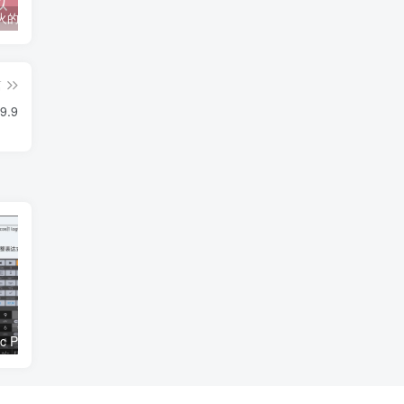
抖音上较火的“可以成为我的恋人吗”HTML源码
javaweb+C+asp毕业设计项目合集免费下载
javaWeb毕业设计项目完整源码附带论文合集免费下载
篇
.9
安卓HiPER Calc PRO v10.5.1高级版
VMware Workstation PRO v17.6.2正式版