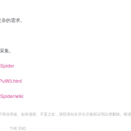
复杂的需求。
化采集。
ySpider
VPuW3.html
Spider/wiki
于商业用途。如有侵权、不妥之处，请联系站长并出示版权证明以便删除。敬
THE END