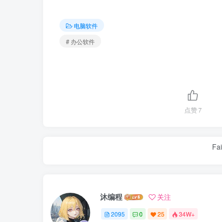
电脑软件
# 办公软件
点赞
7
Fai
沐编程
关注
2095
0
25
34W+