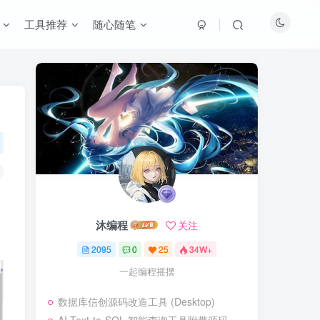
工具推荐
随心随笔
沐编程
关注
2095
0
25
34W+
一起编程摇摆
数据库信创源码改造工具 (Desktop)