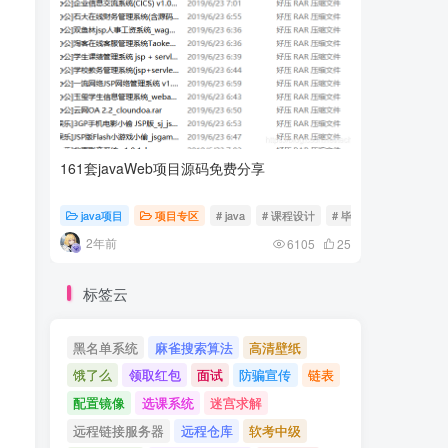
161套javaWeb项目源码免费分享
计算机专
java项目
项目专区
# java
# 课程设计
# 毕业设计
随心随
2年前
2年前
6105
25
标签云
黑名单系统
麻雀搜索算法
高清壁纸
饿了么
领取红包
面试
防骗宣传
链表
配置镜像
选课系统
迷宫求解
远程链接服务器
远程仓库
软考中级